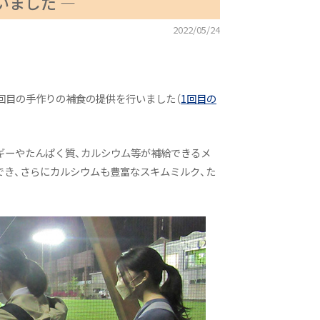
いました ―
2022/05/24
2回目の手作りの補食の提供を行いました（
1回目の
ギーやたんぱく質、カルシウム等が補給できるメ
でき、さらにカルシウムも豊富なスキムミルク、た