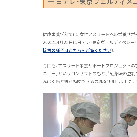
― 日テレ・東京ヴェルディメ
人間健康学健康栄養学科：トップ
学びの概要
カリキュラム
健康栄養学科では、女性アスリートへの栄養サポ
キャリアアップ&就職実績
2022年4月22日に日テレ・東京ヴェルディベ
提供の様子はこちらをご覧ください
）。
オープンキャンパス（学科説明）
活躍するOGたち
今回も、アスリート栄養サポートプロジェクトの
ニュー」というコンセプトのもと、“紅茶味の豆
よくあるご質問
んぱく質と鉄が補給できる豆乳を使用しました。
教員紹介
施設紹介
アスリート栄養サポートプロジェ
Active! Komajo Campus Li
ニュース&トピックス