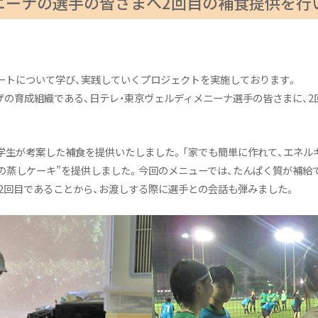
ニーナの選手の皆さまへ2回目の補食提供を行
ートについて学び、実践していくプロジェクトを実施しております。
レーザの育成組織である、日テレ・東京ヴェルディメニーナ選手の皆さまに、
学生が考案した補食を提供いたしました。「家でも簡単に作れて、エネル
乳の蒸しケーキ”を提供しました。今回のメニューでは、たんぱく質が補給
2回目であることから、お渡しする際に選手との会話も弾みました。
クト
fe プロジェクト