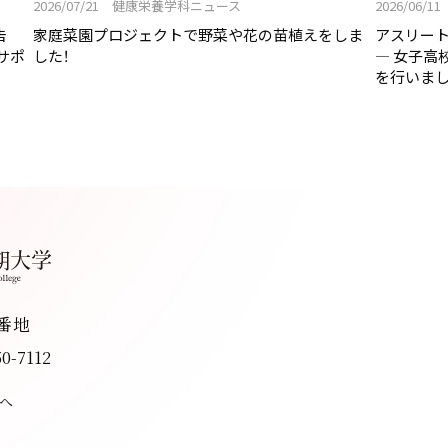
2026/07/21 健康栄養学科ニュース
2026/06
告
家庭菜園プロジェクトで野菜や花の苗植えをしま
アスリー
サポ
した！
― 女子高
を行いまし
8番地
50-7112
へ