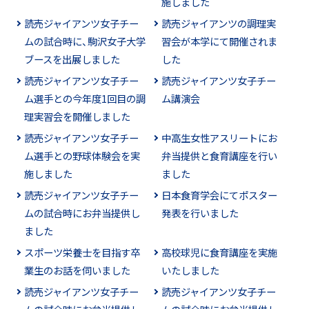
施しました
読売ジャイアンツ女子チー
読売ジャイアンツの調理実
ムの試合時に、駒沢女子大学
習会が本学にて開催されま
ブースを出展しました
した
読売ジャイアンツ女子チー
読売ジャイアンツ女子チー
ム選手との今年度1回目の調
ム講演会
理実習会を開催しました
読売ジャイアンツ女子チー
中高生女性アスリートにお
ム選手との野球体験会を実
弁当提供と食育講座を行い
施しました
ました
読売ジャイアンツ女子チー
日本食育学会にてポスター
ムの試合時にお弁当提供し
発表を行いました
ました
スポーツ栄養士を目指す卒
高校球児に食育講座を実施
業生のお話を伺いました
いたしました
読売ジャイアンツ女子チー
読売ジャイアンツ女子チー