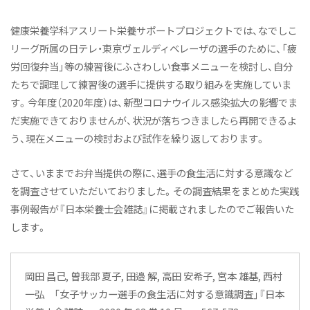
オープンキャンパス（学科説明）
健康栄養学科アスリート栄養サポートプロジェクトでは、なでしこ
活躍するOGたち
リーグ所属の日テレ・東京ヴェルディベレーザの選手のために、「疲
よくあるご質問
労回復弁当」等の練習後にふさわしい食事メニューを検討し、自分
たちで調理して練習後の選手に提供する取り組みを実施していま
教員紹介
す。今年度（2020年度）は、新型コロナウイルス感染拡大の影響でま
施設紹介
だ実施できておりませんが、状況が落ちつきましたら再開できるよ
アスリート栄養サポートプロジェクト
う、現在メニューの検討および試作を繰り返しております。
Active! Komajo Campus Life プロジェクト
さて、いままでお弁当提供の際に、選手の食生活に対する意識など
ニュース&トピックス
を調査させていただいておりました。その調査結果をまとめた実践
事例報告が『日本栄養士会雑誌』に掲載されましたのでご報告いた
健康栄養学科ニュース
します。
健康と栄養にちょっといい話
オープンキャンパス（体験授業）
岡田 昌己, 曽我部 夏子, 田邉 解, 高田 安希子, 宮本 雄基, 西村
ニュース&トピックス：アーカイブ
一弘 「女子サッカー選手の食生活に対する意識調査」『日本