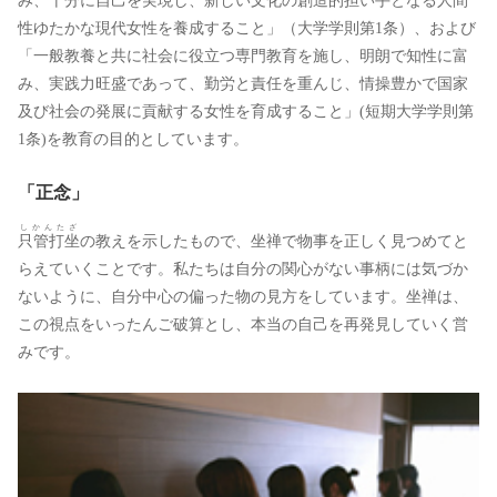
み、十分に自己を実現し、新しい文化の創造的担い手となる人間
性ゆたかな現代女性を養成すること」（大学学則第1条）、および
「一般教養と共に社会に役立つ専門教育を施し、明朗で知性に富
み、実践力旺盛であって、勤労と責任を重んじ、情操豊かで国家
及び社会の発展に貢献する女性を育成すること」(短期大学学則第
1条)を教育の目的としています。
「正念」
しかんたざ
只管打坐
の教えを示したもので、坐禅で物事を正しく見つめてと
らえていくことです。私たちは自分の関心がない事柄には気づか
ないように、自分中心の偏った物の見方をしています。坐禅は、
この視点をいったんご破算とし、本当の自己を再発見していく営
みです。