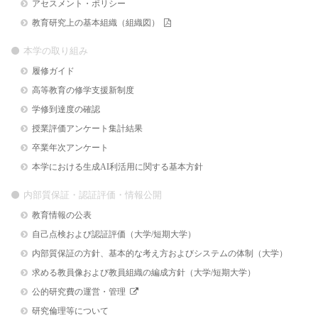
アセスメント・ポリシー
教育研究上の基本組織（組織図）
本学の取り組み
履修ガイド
高等教育の修学支援新制度
学修到達度の確認
授業評価アンケート集計結果
卒業年次アンケート
本学における生成AI利活用に関する基本方針
内部質保証・認証評価・情報公開
教育情報の公表
自己点検および認証評価（大学/短期大学）
内部質保証の方針、基本的な考え方およびシステムの体制（大学）
求める教員像および教員組織の編成方針（大学/短期大学）
公的研究費の運営・管理
研究倫理等について