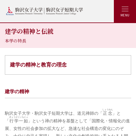
MENU
建学の精神と伝統
本学の特長
建学の精神と教育の理念
建学の精神
しょうねん
駒沢女子大学・駒沢女子短期大学は、道元禅師の「
正念
」と
ぎょうがくいちにょ
「
行学一如
」という禅の精神を基盤として「国際化・情報化の進
展、女性の社会参加の拡大など、急速な社会構造の変化にのぞ