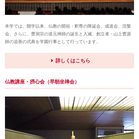
本学では、開学以来、仏教の開祖・釈尊の降誕会、成道会、涅槃
会、さらに、曹洞宗の道元禅師の誕生と入滅、創立者・山上曹源
師の追善の式典を学園行事として行っています。
詳しくはこちら
仏教講座・摂心会（早朝坐禅会）