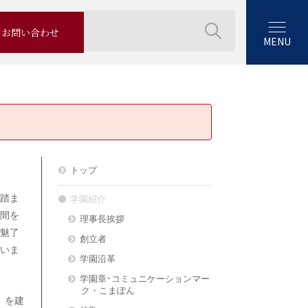
お問い合わせ
MENU
トップ
踏ま
学園紹介
間を
理事長挨拶
魅了
創立者
いま
学園沿革
学園章･コミュニケーションマー
ク・こまぽん
」を建