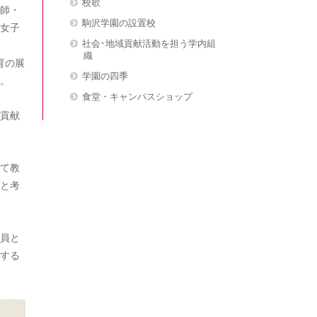
校歌
師・
駒沢学園の設置校
女子
社会･地域貢献活動を担う学内組
織
育の展
学園の四季
。
食堂・キャンパスショップ
貢献
て教
と考
員と
する