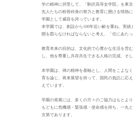
学の精神に拝受して、「駒沢高等女学院」を東京
先人たちの粉骨砕身の努力と教育に懸ける情熱に
学園として威容を誇っています。
本学園では、創設から100年近い齢を重ね、実
開を図らなければならないと考え、「任にあたっ
教育本来の目的は、文化的で心豊かな生活を営む
し、他を尊重し共存共生できる人格の完成、そし
本学園は、禅の精神を基軸とし、人間をこよなく
育を論じ、将来展望を持って、国民の負託に応え
えています。
学園の発展には、多くの方々のご協力はもとより
もどもに危機感・緊張感・使命感を持ち、一丸と
次第であります。