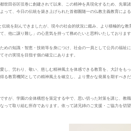
都世田谷区弦巻に創建されて以来、この精神を具現化するため、先輩諸
よって、今日の伝統を築き上げられた首都圏随一の仏教主義教育による
績と伝統を刻んできましたが、現今の社会的状況に鑑み、より積極的な教
て、他に譲り難し」の心意気を持って務めたいと思料いたしております
ための知識・智恵・技術等を身につけ、社会の一員として公共の福祉に
てその実現を目指す個の確立にあります。
愛し、労わり、敬い、慈しむ精神風土を体感できる教育を、大計をもっ
得る教育機関としての精神風土を確立し、より豊かな発展を期すべきだ
ですが、学園の全体構想を策定する中で、思い切った対策を講じ、教職
なって取り組む所存であります。依って諸兄姉のご支援・ご協力を切望