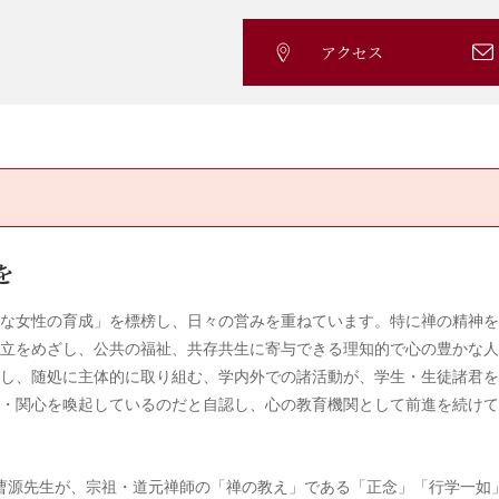
アクセス
を
な女性の育成」を標榜し、日々の営みを重ねています。特に禅の精神を
立をめざし、公共の福祉、共存共生に寄与できる理知的で心の豊かな人
し、随処に主体的に取り組む、学内外での諸活動が、学生・生徒諸君を
・関心を喚起しているのだと自認し、心の教育機関として前進を続けて
山上曹源先生が、宗祖・道元禅師の「禅の教え」である「正念」「行学一如