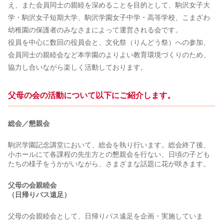
え、また会員同士の親睦を深めることを目的として、駒沢女子大
学・駒沢女子短期大学、駒沢学園女子中学・高等学校、こまざわ
幼稚園の保護者のみなさまによって運営される会です。
役員を中心に数回の役員会と、文化祭（りんどう祭）への参加、
会員同士の親睦会など本学園のよりよい教育環境づくりのため、
協力し合いながら楽しく活動しております。
父母の会の活動について以下にご紹介します。
総会／懇親会
駒沢学園記念講堂において、総会を執り行います。総会終了後、
小ホールにて各課程の先生方との懇親会を行ない、日頃の子ども
たちの様子をうかがいながら、さまざまな話題に花が咲きます。
父母の会親睦会
（日帰りバス遠足）
父母の会親睦会として、日帰りバス遠足を企画・実施していま