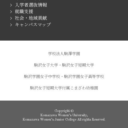
入学者選抜情報
就職支援
社会・地域貢献
キャンパスマップ
学校法人駒澤学園
駒沢女子大学・駒沢女子短期大学
駒沢学園女子中学校・駒沢学園女子高等学校
駒沢女子短期大学付属こまざわ幼稚園
Copyright ©
Komazawa Women’s University,
Komazawa Women’s Junior College All rights Reserved.