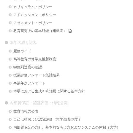
カリキュラム・ポリシー
アドミッション・ポリシー
アセスメント・ポリシー
教育研究上の基本組織（組織図）
本学の取り組み
履修ガイド
高等教育の修学支援新制度
学修到達度の確認
授業評価アンケート集計結果
卒業年次アンケート
本学における生成AI利活用に関する基本方針
内部質保証・認証評価・情報公開
教育情報の公表
自己点検および認証評価（大学/短期大学）
内部質保証の方針、基本的な考え方およびシステムの体制（大学）