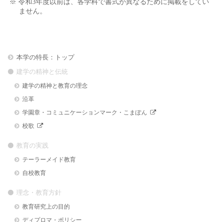
※ 令和3年度以前は、各学科で書式が異なるために掲載をしてい
ません。
本学の特長：トップ
建学の精神と伝統
建学の精神と教育の理念
沿革
学園章・コミュニケーションマーク・こまぽん
校歌
教育の実践
テーラーメイド教育
自校教育
理念・教育方針
教育研究上の目的
ディプロマ・ポリシー