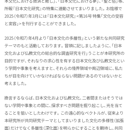
本文化における救済と癒し」、「日本文化における夢」、「聖と俗」等、
所報『日本文化研究』の特集に連動させてまいりました。お陰様で
2025（令和7）年3月には『日本文化研究』<第16号 特集「文化の受容
と変容」>を刊行することができました。
2025（令和7）年4月より「日本文化の多層性」という新たな共同研究
テーマのもと活動しております。冒頭に記しましたように、「日本
文化および仏教文化の総合的な調査研究を行」うことが本研究所の
目的ですが、それなりの求心性を有する日本文化及び仏教文化とい
う学問や事象を考えますと、それらの境界領域や周辺領域に、私た
ちが目を向けていかなければならない問題があるのではないかと
考えました。
換言するならば、日本文化および仏教文化、二者間またはそうでは
ない学問や事象との間に、探求すべき問題を掘り起こし、光を当て
ることを狙いとしたわけです。この遠心的なベクトルが、従来より
本研究所が共同研究テーマとしてまいりました文化の多様性（拡張
面）だけでなく多層性（深化面）を明らかにすることを期待し、共同