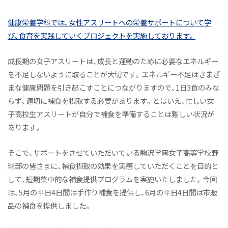
オープンキャンパス（学科説明）
健康栄養学科では、女性アスリートへの栄養サポートについて学
活躍するOGたち
び、食育を実践していくプロジェクトを実施しております。
よくあるご質問
成長期の女子アスリートは、成長と運動のために必要なエネルギー
教員紹介
を不足しないように取ることが大切です。エネルギー不足はさまざ
施設紹介
まな健康問題を引き起こすことにつながりますので、1日3食のみな
アスリート栄養サポートプロジェクト
らず、適切に補食を摂取する必要があります。とはいえ、忙しい女
子高校生アスリートが自分で補食を準備することは難しい状況が
Active! Komajo Campus Life プロジェクト
あります。
ニュース&トピックス
そこで、サポートをさせていただいている駒沢学園女子高等学校野
健康栄養学科ニュース
球部の皆さまに、補食摂取の効果を実感していただくことを目的と
健康と栄養にちょっといい話
して、短期集中的な補食提供プログラムを実施いたしました。今回
は、5月の平日4日間は手作り補食を提供し、6月の平日4日間は市販
オープンキャンパス（体験授業）
品の補食を提供しました。
ニュース&トピックス：アーカイブ