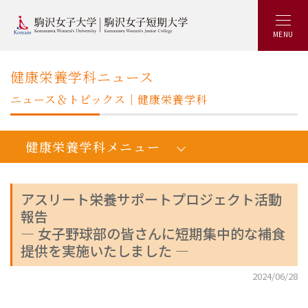
MENU
健康栄養学科ニュース
ニュース＆トピックス｜健康栄養学科
健康栄養学科メニュー
アスリート栄養サポートプロジェクト活動
報告
人間健康学健康栄養学科：トップ
― 女子野球部の皆さんに短期集中的な補食
学びの概要
提供を実施いたしました ―
カリキュラム
2024/06/28
キャリアアップ&就職実績