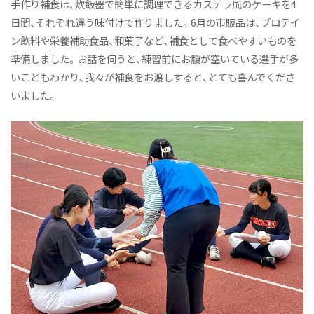
手作り補食は、炊飯器で簡単に調理できるカステラ風のケーキを4
日間、それぞれ違う味付けで作りました。6月の市販品は、プロテイ
ン飲料や栄養補助食品、和菓子など、補食として食べやすいものを
準備しました。お話を伺うと、練習前にお腹が空いている選手が多
いこともわかり、我々が補食をお渡しすると、とても喜んでくださ
いました。