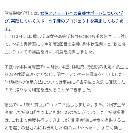
オープンキャンパス（学科説明）
健康栄養学科では、
女性アスリートへの栄養サポートについて学
活躍するOGたち
び、実践していくスポーツ栄養のプロジェクトを実施しておりま
よくあるご質問
す。
11月10日には、駒沢学園女子高等学校野球部の選手の皆さまに対し
教員紹介
て、本学の実習室にて今年度2回目の栄養・身体状況調査と「鉄と貧
施設紹介
血」についての講話を行い、補食を提供しました。
アスリート栄養サポートプロジェクト
栄養・身体状況調査では、身長、体重、体組成、骨密度の測定と食生活
Active! Komajo Campus Life プロジェクト
状況や体調管理・ケガなどに関するアンケート調査を行いました。
ニュース&トピックス
体組成計の使用方法については事前に担当学生と入念に確認した
ので、滞りなく測定を進めることができました。
健康栄養学科ニュース
健康と栄養にちょっといい話
講話では、「鉄と貧血」についてお話ししました。また、今回学生が
考案した補食は「さつまいもおこわのおにぎり」でした。補食提供
オープンキャンパス（体験授業）
は、これまで何度も行ってきましが、測定会後に補食を提供するこ
ニュース&トピックス：アーカイブ
とを選手の皆さんにお伝えした際には、「やったー」「すごく楽し