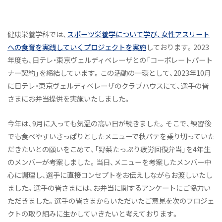
オープンキャンパス（学科説明）
活躍するOGたち
健康栄養学科では、
スポーツ栄養学について学び、女性アスリート
よくあるご質問
への食育を実践していくプロジェクトを実施
しております。2023
年度も、日テレ・東京ヴェルディベレーザとの「コーポレートパート
教員紹介
ナー契約」を締結しています。この活動の一環として、2023年10月
施設紹介
に日テレ・東京ヴェルディベレーザのクラブハウスにて、選手の皆
アスリート栄養サポートプロジェクト
さまにお弁当提供を実施いたしました。
Active! Komajo Campus Life プロジェクト
今年は、9月に入っても気温の高い日が続きました。そこで、練習後
ニュース&トピックス
でも食べやすいさっぱりとしたメニューで秋バテを乗り切っていた
だきたいとの願いをこめて、「野菜たっぷり疲労回復弁当」を4年生
健康栄養学科ニュース
のメンバーが考案しました。当日、メニューを考案したメンバー中
健康と栄養にちょっといい話
心に調理し、選手に直接コンセプトをお伝えしながらお渡しいたし
ました。選手の皆さまには、お弁当に関するアンケートにご協力い
オープンキャンパス（体験授業）
ただきました。選手の皆さまからいただいたご意見を次のプロジェ
ニュース&トピックス：アーカイブ
クトの取り組みに生かしていきたいと考えております。