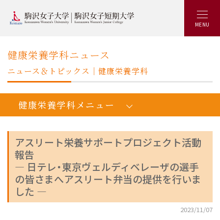
MENU
健康栄養学科ニュース
ニュース＆トピックス｜健康栄養学科
健康栄養学科メニュー
アスリート栄養サポートプロジェクト活動
報告
人間健康学健康栄養学科：トップ
― 日テレ・東京ヴェルディベレーザの選手
学びの概要
の皆さまへアスリート弁当の提供を行いま
した ―
カリキュラム
キャリアアップ&就職実績
2023/11/07