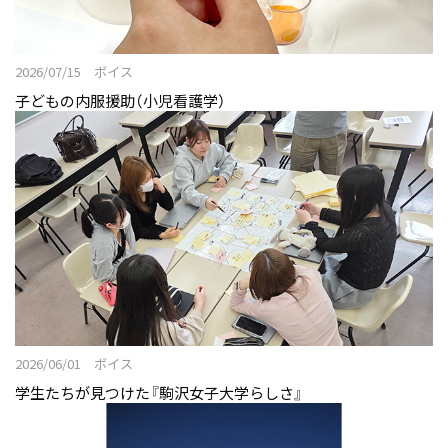
カリキュラム
教員紹介
2026/07/15 ボイス
実習館の施設紹介
子どもの内服援助（小児看護学）
看護学科 リーフレット
ニュース&トピックス
看護学科ニュース
ボイス
オープンキャンパス
ニュース&トピックス：アーカイブ
2026/06/01 ボイス
学生たちが見つけた『駒沢女子大学らしさ』