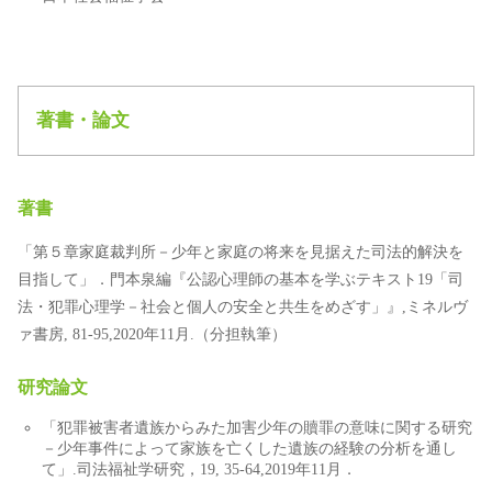
著書・論文
著書
「第５章家庭裁判所－少年と家庭の将来を見据えた司法的解決を
目指して」．門本泉編『公認心理師の基本を学ぶテキスト19「司
法・犯罪心理学－社会と個人の安全と共生をめざす」』,ミネルヴ
ァ書房, 81-95,2020年11月.（分担執筆）
研究論文
「犯罪被害者遺族からみた加害少年の贖罪の意味に関する研究
－少年事件によって家族を亡くした遺族の経験の分析を通し
て」.司法福祉学研究，19, 35-64,2019年11月．