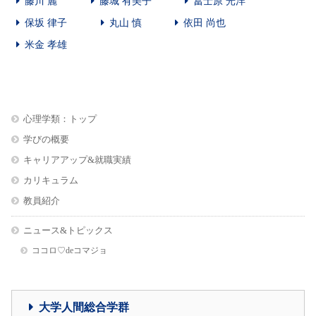
藤川 麗
藤城 有美子
冨士原 光洋
保坂 律子
丸山 慎
依田 尚也
米金 孝雄
心理学類：トップ
学びの概要
キャリアアップ&就職実績
カリキュラム
教員紹介
ニュース&トピックス
ココロ♡deコマジョ
大学人間総合学群