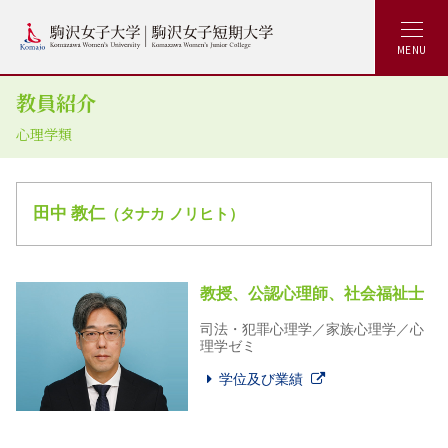
MENU
教員紹介
心理学類
田中 教仁
（タナカ ノリヒト）
教授、公認心理師、社会福祉士
司法・犯罪心理学／家族心理学／心
理学ゼミ
学位及び業績