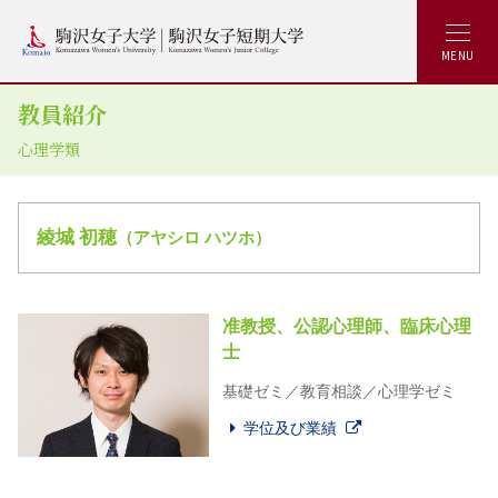
MENU
教員紹介
心理学類
綾城 初穂
（アヤシロ ハツホ）
准教授、公認心理師、臨床心理
士
基礎ゼミ／教育相談／心理学ゼミ
学位及び業績