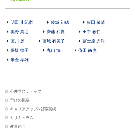
明田川 紀彦
綾城 初穂
飯田 敏晴
奥野 真之
齊藤 和貴
田中 教仁
藤川 麗
藤城 有美子
冨士原 光洋
保坂 律子
丸山 慎
依田 尚也
米金 孝雄
心理学類：トップ
学びの概要
キャリアアップ&就職実績
カリキュラム
教員紹介