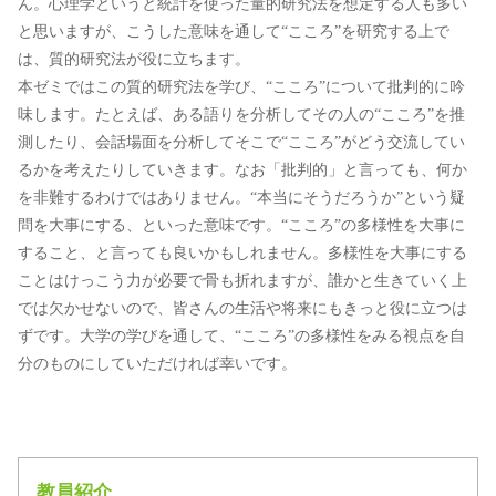
ん。心理学というと統計を使った量的研究法を想定する人も多い
と思いますが、こうした意味を通して“こころ”を研究する上で
は、質的研究法が役に立ちます。
本ゼミではこの質的研究法を学び、“こころ”について批判的に吟
味します。たとえば、ある語りを分析してその人の“こころ”を推
測したり、会話場面を分析してそこで“こころ”がどう交流してい
るかを考えたりしていきます。なお「批判的」と言っても、何か
を非難するわけではありません。“本当にそうだろうか”という疑
問を大事にする、といった意味です。“こころ”の多様性を大事に
すること、と言っても良いかもしれません。多様性を大事にする
ことはけっこう力が必要で骨も折れますが、誰かと生きていく上
では欠かせないので、皆さんの生活や将来にもきっと役に立つは
ずです。大学の学びを通して、“こころ”の多様性をみる視点を自
分のものにしていただければ幸いです。
教員紹介