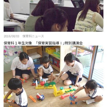
施設
付属幼稚園
継続サポート
伝統と継承
2016/08/03 保育科ニュース
学びの概要
保育科１年生対象 「保育実習指導Ⅰ」特別講演会
資格・免許&就職・進学実績
カリキュラム
教員紹介
実習
ニュース&トピックス
2027年度 新たな入試がはじまります！
保育科ニュース