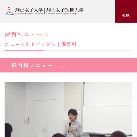
MENU
保育科ニュース
ニュース＆トピックス｜保育科
保育科メニュー
短期大学保育科：トップ
魅力いっぱいKOMAJOの特徴
最新の学び
少人数制ゼミ