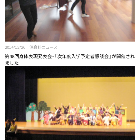
施設
付属幼稚園
継続サポート
伝統と継承
2014/12/26 保育科ニュース
学びの概要
第48回身体表現発表会・『次年度入学予定者懇談会』が開催され
ました
資格・免許&就職・進学実績
カリキュラム
教員紹介
実習
ニュース&トピックス
2027年度 新たな入試がはじまります！
保育科ニュース