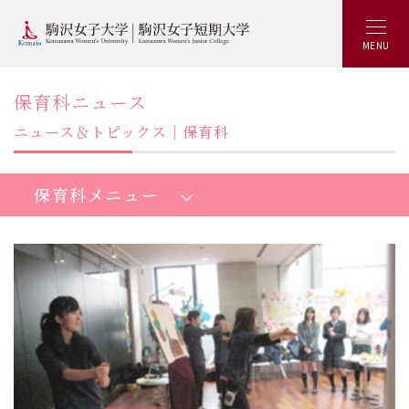
MENU
保育科ニュース
ニュース＆トピックス｜保育科
保育科メニュー
短期大学保育科：トップ
魅力いっぱいKOMAJOの特徴
最新の学び
少人数制ゼミ