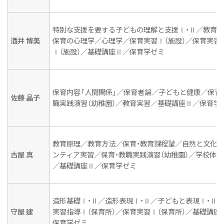
授業紹介
特別な支援を要する子どもの理解と支援Ⅰ・Ⅱ／教育
こまざわ幼稚園との交流
酒井 博美
保育の心理学／心理学／保育実習Ⅰ（施設）／保育実習
卒業生の今
Ⅰ（施設）／基礎講座Ⅱ／保育学ゼミ
保育内容「人間関係」／保育者論／子どもと健康／保育
佐藤 晶子
職実践演習（幼稚園）／教育実習／基礎講座Ⅱ／保育学
教育原理／教育方法／保育・教育課程論／自然と文化
古屋 真
ンティア実習／保育・教職実践演習（幼稚園）／学校体
／基礎講座Ⅱ／保育学ゼミ
造形基礎Ⅰ・Ⅱ／造形表現Ⅰ・Ⅱ／子どもと表現Ⅰ・Ⅱ
守屋 建
実習指導Ⅰ（保育所）／保育実習Ⅰ（保育所）／基礎講座
保育学ゼミ