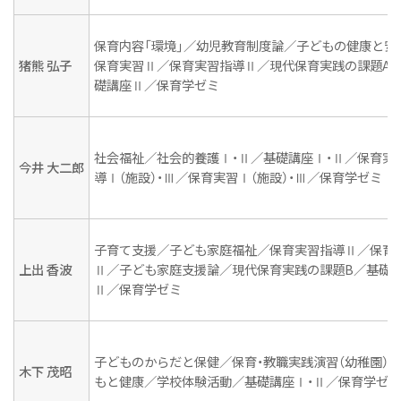
施設
保育内容「環境」／幼児教育制度論／子どもの健康と安
付属幼稚園
猪熊 弘子
保育実習Ⅱ／保育実習指導Ⅱ／現代保育実践の課題A
礎講座Ⅱ／保育学ゼミ
継続サポート
伝統と継承
学びの概要
社会福祉／社会的養護Ⅰ・Ⅱ／基礎講座Ⅰ・Ⅱ／保育実
今井 大二郎
導Ⅰ（施設）・Ⅲ／保育実習Ⅰ（施設）・Ⅲ／保育学ゼミ
資格・免許&就職・進学実績
カリキュラム
子育て支援／子ども家庭福祉／保育実習指導Ⅱ／保育
教員紹介
上出 香波
Ⅱ／子ども家庭支援論／現代保育実践の課題B／基礎
実習
Ⅱ／保育学ゼミ
ニュース&トピックス
2027年度 新たな入試がはじまります！
子どものからだと保健／保育・教職実践演習（幼稚園）
木下 茂昭
もと健康／学校体験活動／基礎講座Ⅰ・Ⅱ／保育学ゼミ
保育科ニュース