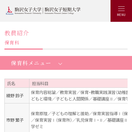
MENU
教員紹介
保育科
保育科メニュー
氏名
担当科目
保育内容総論／教育実習／保育・教職実践演習（幼稚園
短期大学保育科：トップ
綾野 鈴子
どもと環境／子どもと人間関係／基礎講座Ⅱ／保育学
魅力いっぱいKOMAJOの特徴
保育原理／子どもの理解と援助／保育実習指導Ⅰ（保育
最新の学び
市野 繁子
／保育実習Ⅰ（保育所）／乳児保育Ⅰ・Ⅱ／基礎講座Ⅱ
学ゼミ
少人数制ゼミ