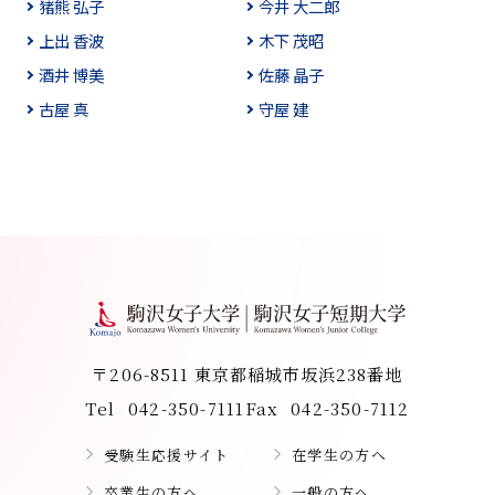
猪熊 弘子
今井 大二郎
上出 香波
木下 茂昭
酒井 博美
佐藤 晶子
古屋 真
守屋 建
〒206-8511 東京都稲城市坂浜238番地
Tel
042-350-7111
Fax
042-350-7112
受験生応援サイト
在学生の方へ
卒業生の方へ
一般の方へ