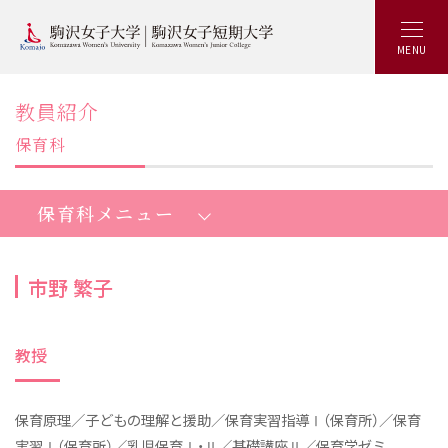
MENU
教員紹介
保育科
保育科メニュー
市野 繁子
短期大学保育科：トップ
教授
魅力いっぱいKOMAJOの特徴
最新の学び
保育原理／子どもの理解と援助／保育実習指導Ⅰ（保育所）／保育
少人数制ゼミ
実習Ⅰ（保育所）／乳児保育Ⅰ・Ⅱ／基礎講座Ⅱ／保育学ゼミ