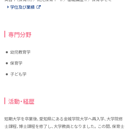
学位及び業績
施設
付属幼稚園
継続サポート
専門分野
伝統と継承
学びの概要
幼児教育学
資格・免許&就職・進学実績
保育学
カリキュラム
子ども学
教員紹介
実習
活動・経歴
ニュース&トピックス
2027年度 新たな入試がはじまります！
短期大学を卒業後、愛知県にある金城学院大学へ再入学、大学院修
保育科ニュース
士課程、博士課程を修了し、大学教員となりました。この間、保育士