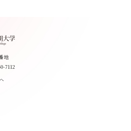
8番地
50-7112
へ