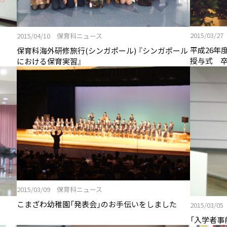
2015/03
2015/04/10 保育科ニュース
平成26年
保育科海外研修旅行(シンガポール) 『シンガポール
ります！
授与式 
における保育実習』
ブ
2015/03/09 保育科ニュース
こまざわ幼稚園「発表会」のお手伝いをしました
2015/03
「入学者事