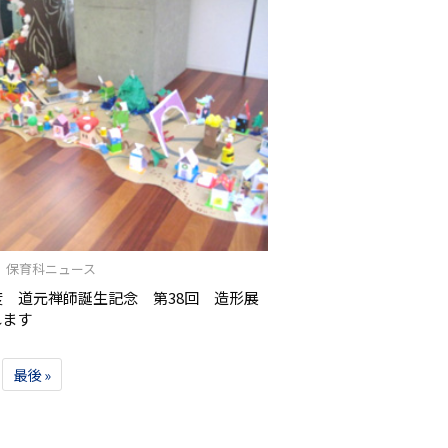
/09 保育科ニュース
度 道元禅師誕生記念 第38回 造形展
れます
最後 »