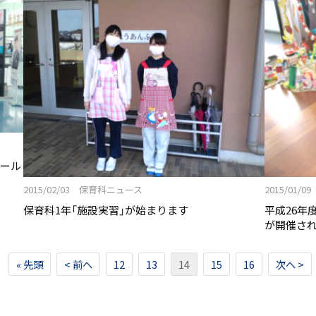
ポール
2015/02/03 保育科ニュース
2015/01
保育科1年「施設実習」が始まります
平成26年
が開催さ
« 先頭
< 前へ
12
13
14
15
16
次へ >