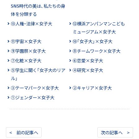
――SNS時代の美は、私たちの身
体を分類する
⑬人権・法律×女子大
⑫横浜アンパンマンこども
ミュージアム×女子大
⑪宇宙×女子大
⑩「女子大」×女子大
⑨学園祭×女子大
⑧チームワーク×女子大
⑦化粧×女子大
⑥恋愛×女子大
⑤学生に聞く「女子大のリア
④研究×女子大
ル」
③テーマパーク×女子大
②キャリア×女子大
①ジェンダー×女子大
< 前の記事へ
次の記事へ >