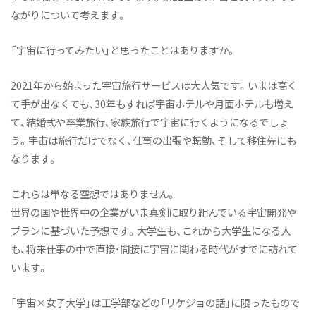
ながりについて考えます。
出張授業
教員紹介
「宇宙に行ってみたい」と思ったことはありますか。
令和6年度（2024年度）以前入学者 人間総合学群 人間文
2021年から始まった宇宙旅行サービスは大人気です。いまは高く
化学類 人間関係専攻トップへ
て手が出なくても、30年もすれば宇宙ホテルや月面ホテルも増え
ニュース&トピックス
て、結婚式や卒業旅行、家族旅行で宇宙に行くようになるでしょ
トピックス
う。宇宙は旅行だけでなく、仕事の出張や転勤、そして移住先にも
なります。
ニュース&トピックス：アーカイブ
これらは単なる空想ではありません。
世界の国や世界中の企業がいま真剣に取り組んでいる宇宙開発や
プランに基づいた予想です。大学生も、これから大学生になる人
も、将来仕事の中で直接・間接に宇宙に関わる時代がすでに訪れて
います。
「宇宙×女子大学」は工学部などの「リケジョの話」に限ったもので