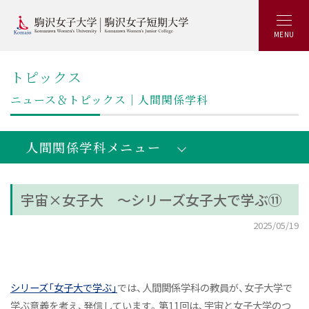
MENU
トピックス
ニュース＆トピックス｜人間関係学科
人間関係学科メニュー
宇宙×女子大 ～シリーズ女子大で学ぶ⑪
駒女生の日常
教員アカウント
2025/05/19
共創文化学部人間関係学科：トップ
学びの概要
キャリアアップ&就職実績
シリーズ「女子大で学ぶ」
では、人間関係学科の教員が、女子大学で
カリキュラム
学ぶ意義を考え、発信しています。第11回は、宇宙と女子大学のつ