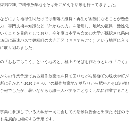
麻郡磐梯町で耕作放棄地をそば畑に変える活動を行ってきました。
などにより地域住民だけでは集落の維持・再生が困難になることが懸念
力、専門技術や知識など『外からの力』を活用し、地域の復興・活性化
いくことを目的としており、今年度は本学も含め18大学が採択され県
月16日に高速バスで磐梯町の大寺五区（おおてらごく）という地区に入
に取り組みました。
の「おおてらごく」という地名と、極上のそばを作ろうという「ごく」
からの作業予定である耕作放棄地を見て回りながら磐梯町の現状や町が
ヶ所に分かれたおおよそ700㎡の耕作放棄地で草取りから肥料とそばの種
の予報でしたが、暑いながらも誰一人バテることなく元気に作業するこ
事業に参加している大学が一同に会しての活動報告会と出来たそばのそ
も発展的に継続する予定です。