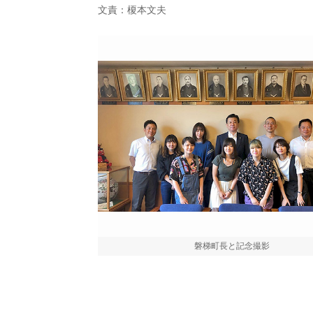
文責：榎本文夫
磐梯町長と記念撮影