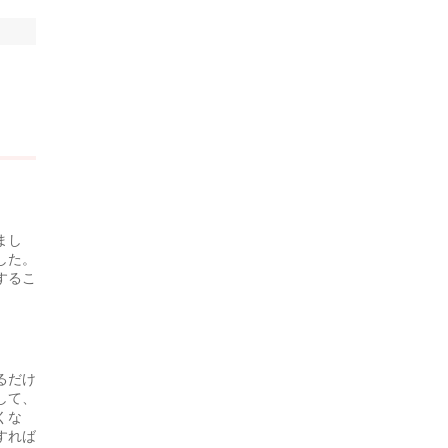
まし
した。
するこ
るだけ
して、
くな
すれば