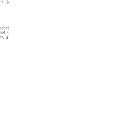
ている
あたた
地域の
ていま