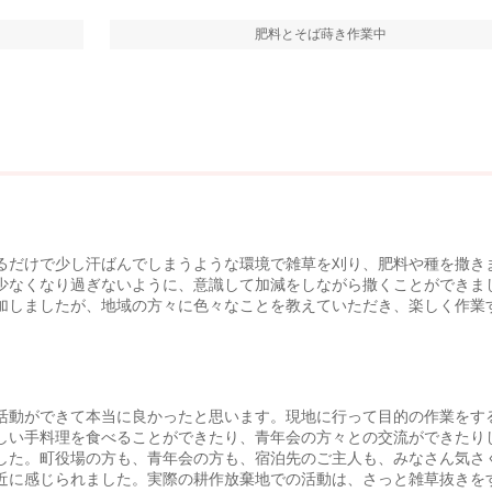
肥料とそば蒔き作業中
るだけで少し汗ばんでしまうような環境で雑草を刈り、肥料や種を撒き
少なくなり過ぎないように、意識して加減をしながら撒くことができま
加しましたが、地域の方々に色々なことを教えていただき、楽しく作業
活動ができて本当に良かったと思います。現地に行って目的の作業をす
しい手料理を食べることができたり、青年会の方々との交流ができたり
した。町役場の方も、青年会の方も、宿泊先のご主人も、みなさん気さ
近に感じられました。実際の耕作放棄地での活動は、さっと雑草抜きを