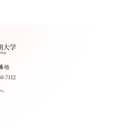
8番地
50-7112
へ