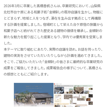
産学連携プロジェクト
2026年3月に卒業した髙橋香帆さんは、卒業研究において、山梨県
オープンキャンパス2025
北杜市台ケ原にある和菓子処「金精軒」の既存店舗を生かし、物販に
とどまらず、地域と人をつなぎ、滞在を生み出す拠点として再構築
建築デザインコース
する計画を提案しました。宿場町として栄えた台ケ原宿の旅籠から
インテリアデザインコース
和菓子店へと紡がれてきた歴史ある建物の価値を継承し、金精軒の
カリキュラム
新たな魅力を掘り起こした提案となり、学内では優秀賞を受賞しま
した。
教員紹介
本テーマに取り組むにあたり、実際の店舗を訪れ、お話を伺ったり、
施設紹介
建物の実測をさせていただいたりしながら計画を進めてきました。
そこで、ご協力いただいた「金精軒」の皆さまに最終的な卒業研究の
卒業研究展2026
成果をご報告してきました。成果報告会の様子について、髙橋さん
卒業制作展2025
の感想とともにご紹介します。
令和6年度（2024年度）以前入学者 住空間デザイン学類
ニュース&トピックス
空間デザイン学科NEWS
リビングデザインカフェ話