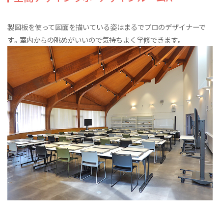
オープンキャンパス2026
建築デザインコース
製図板を使って図面を描いている姿はまるでプロのデザイナーで
す。室内からの眺めがいいので気持ちよく学修できます。
インテリアデザインコース
カリキュラム
教員紹介
施設紹介
卒業研究展2026
卒業制作展2025
令和6年度（2024年度）以前入学者 住空間デザイン学類
ニュース&トピックス
空間デザイン学科NEWS
リビングデザインカフェ話