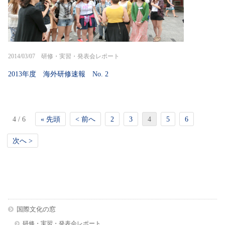
2014/03/07 研修・実習・発表会レポート
2013年度 海外研修速報 No. 2
4 / 6
« 先頭
< 前へ
2
3
4
5
6
次へ >
国際文化の窓
研修・実習・発表会レポート