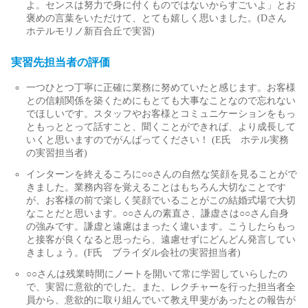
よ。センスは努力で身に付くものではないからすごいよ」とお
褒めの言葉をいただけて、とても嬉しく思いました。(Dさん
ホテルモリノ新百合丘で実習)
実習先担当者の評価
一つひとつ丁寧に正確に業務に努めていたと感じます。お客様
との信頼関係を築くためにもとても大事なことなので忘れない
でほしいです。スタッフやお客様とコミュニケーションをもっ
ともっととって話すこと、聞くことができれば、より成長して
いくと思いますのでがんばってください！ (E氏 ホテル実務
の実習担当者)
インターンを終えるころに○○さんの自然な笑顔を見ることがで
きました。業務内容を覚えることはもちろん大切なことです
が、お客様の前で楽しく笑顔でいることがこの結婚式場で大切
なことだと思います。○○さんの素直さ、謙虚さは○○さん自身
の強みです。謙虚と遠慮はまったく違います。こうしたらもっ
と接客が良くなると思ったら、遠慮せずにどんどん発言してい
きましょう。(F氏 ブライダル会社の実習担当者)
○○さんは残業時間にノートを開いて常に学習していらしたの
で、実習に意欲的でした。また、レクチャーを行った担当者全
員から、意欲的に取り組んでいて教え甲斐があったとの報告が