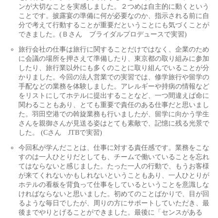
ンが大切なことを実感しました。２つめは自主的に動くという
ことです。披露宴の準備に何が必要なのか、指示される前に自
分で考えて行動することが重要だということにも気づくことが
できました。(Ｂさん ブライダルプロデュースで実習)
旅行会社の仕事は旅行に関することだけではなく、企業のため
に会議の場所を押さえて準備したり、東京都の取り組みに参加
したり、旅行業以外にも多くのことに取り組んでいることが分
かりました。今回の法人営業での実習では、修学旅行や留学の
手配などの業務を体験しました。アレルギーや持病の情報など
をリストにしてホテルに提出することなど、一つ間違えば命に
関わることもあり、とても重要で責任のある仕事だと思いまし
た。羽田空港での斡旋業務も行いましたが、留学に向かう学生
さんを親御さんが見送る姿はとても素敵で、記憶に残る光景で
した。 (Cさん JTBで実習)
今回私が学んだことは、仕事に対する責任感です。業務をこな
すのは一人ひとりだとしても、チームで働いていることを忘れ
てはならないと感じました。たった一人の行動で、もうお客様
が来てくれないかもしれないということもあり、一人ひとりが
ホテルの看板を背負って仕事をしているということを意識しな
ければならないと思いました。初めてのことばかりで、目が回
るような毎日でしたが、周りの方にサポートしていただき、最
後までやりとげることができました。最後に「センスがある