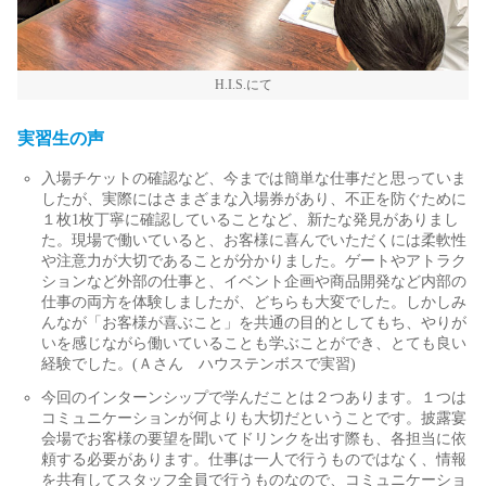
H.I.S.にて
実習生の声
入場チケットの確認など、今までは簡単な仕事だと思っていま
したが、実際にはさまざまな入場券があり、不正を防ぐために
１枚1枚丁寧に確認していることなど、新たな発見がありまし
た。現場で働いていると、お客様に喜んでいただくには柔軟性
や注意力が大切であることが分かりました。ゲートやアトラク
ションなど外部の仕事と、イベント企画や商品開発など内部の
仕事の両方を体験しましたが、どちらも大変でした。しかしみ
んなが「お客様が喜ぶこと」を共通の目的としてもち、やりが
いを感じながら働いていることも学ぶことができ、とても良い
経験でした。(Ａさん ハウステンボスで実習)
今回のインターンシップで学んだことは２つあります。１つは
コミュニケーションが何よりも大切だということです。披露宴
会場でお客様の要望を聞いてドリンクを出す際も、各担当に依
頼する必要があります。仕事は一人で行うものではなく、情報
を共有してスタッフ全員で行うものなので、コミュニケーショ