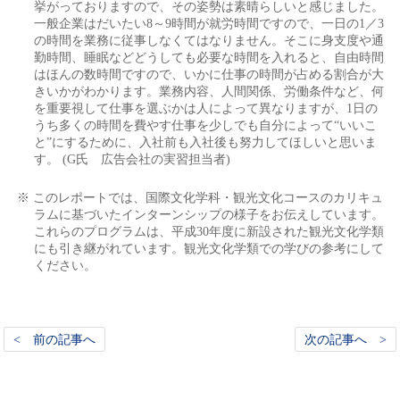
挙がっておりますので、その姿勢は素晴らしいと感じました。
一般企業はだいたい8～9時間が就労時間ですので、一日の1／3
の時間を業務に従事しなくてはなりません。そこに身支度や通
勤時間、睡眠などどうしても必要な時間を入れると、自由時間
はほんの数時間ですので、いかに仕事の時間が占める割合が大
きいかがわかります。業務内容、人間関係、労働条件など、何
を重要視して仕事を選ぶかは人によって異なりますが、1日の
うち多くの時間を費やす仕事を少しでも自分によって“いいこ
と”にするために、入社前も入社後も努力してほしいと思いま
す。 (G氏 広告会社の実習担当者)
※ このレポートでは、国際文化学科・観光文化コースのカリキュ
ラムに基づいたインターンシップの様子をお伝えしています。
これらのプログラムは、平成30年度に新設された観光文化学類
にも引き継がれています。観光文化学類での学びの参考にして
ください。
< 前の記事へ
次の記事へ >