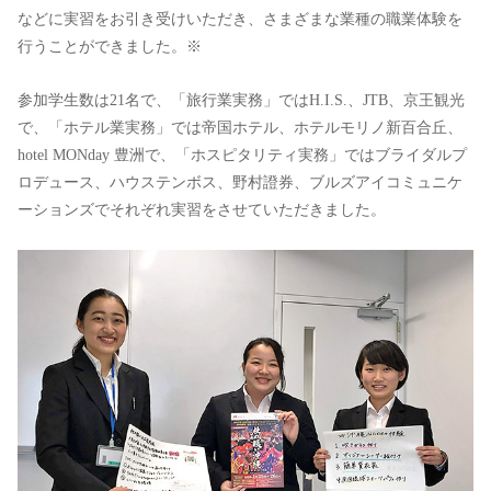
などに実習をお引き受けいただき、さまざまな業種の職業体験を
行うことができました。※
参加学生数は21名で、「旅行業実務」ではH.I.S.、JTB、京王観光
で、「ホテル業実務」では帝国ホテル、ホテルモリノ新百合丘、
hotel MONday 豊洲で、「ホスピタリティ実務」ではブライダルプ
ロデュース、ハウステンボス、野村證券、ブルズアイコミュニケ
ーションズでそれぞれ実習をさせていただきました。