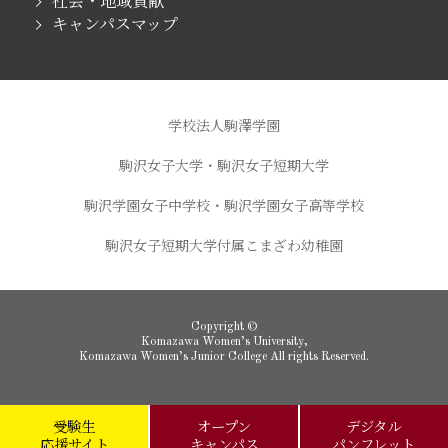
社会・地域貢献
キャンパスマップ
学校法人駒澤学園
駒沢女子大学・駒沢女子短期大学
駒沢学園女子中学校・駒沢学園女子高等学校
駒沢女子短期大学付属こまざわ幼稚園
Copyright ©
Komazawa Women’s University,
Komazawa Women’s Junior College All rights Reserved.
受験生
オープン
デジタル
応援サイト
キャンパス
パンフレット