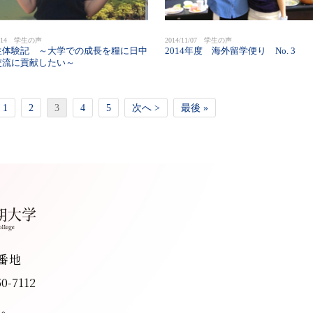
11/14 学生の声
2014/11/07 学生の声
生体験記 ～大学での成長を糧に日中
2014年度 海外留学便り No. 3
交流に貢献したい～
1
2
3
4
5
次へ >
最後 »
8番地
50-7112
へ