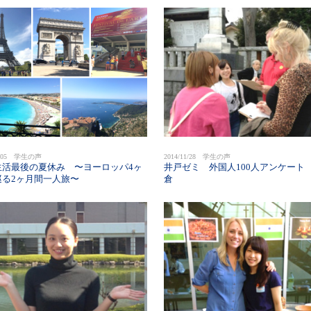
12/05 学生の声
2014/11/28 学生の声
生活最後の夏休み 〜ヨーロッパ4ヶ
井戸ゼミ 外国人100人アンケート i
巡る2ヶ月間一人旅〜
倉