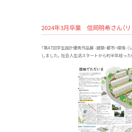
空間デザイン学部空間デザイン学科
空間デザイン学部5つの特長
資格と就職
2024年3月卒業 信岡明希さん（
産学連携プロジェクト
「第47回学生設計優秀作品展 -建築・都市・環境-（
オープンキャンパス2025
しました。社会人生活スタートから約半年経った
建築デザインコース
インテリアデザインコース
カリキュラム
教員紹介
施設紹介
卒業研究展2026
卒業制作展2025