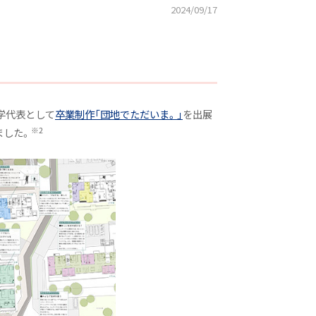
2024/09/17
本学代表として
卒業制作「団地でただいま。」
を出展
※2
ました。