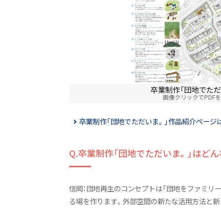
令和6年度（2024年度）以前入学
ニュース&トピックス
空間デザイン学科NEWS
リビングデザインカフェ話
卒業制作「団地でただ
ニュース&トピックス：アーカイ
画像クリックでPDF
卒業制作「団地でただいま。」作品紹介ページ
Q.卒業制作「団地でただいま。」はど
信岡：団地再生のコンセプトは「団地をファミリ
る場を作ります。外部空間の新たな活用方法と新し