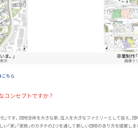
者 住空間デザイン学類
いま。」
卒業制作「
ブ
を表示
画像クリ
はこちら
んなコンセプトですか？
ー化」です。団地全体を大きな家、住人を大きなファミリーとして捉え、団
い「家」「家族」のカタチの2つを通して新しい団地のあり方を提案しま