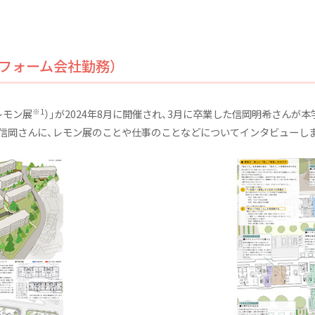
：トップ
リフォーム会社勤務）
※1
レモン展
）」が2024年8月に開催され、3月に卒業した信岡明希さんが
信岡さんに、レモン展のことや仕事のことなどについてインタビューし