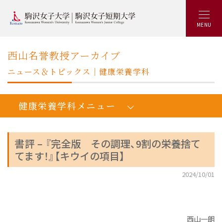
MENU
西山名誉教授アーカイブ
ニュース＆トピックス｜健康栄養学科
健康栄養学科メニュー
書評 – 『完全版 その調理、9割の栄養捨て
てます！』【キウイの項目】
人間健康学健康栄養学科：トップ
2024/10/01
学びの概要
カリキュラム
キャリアアップ&就職実績
西山一朗