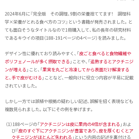
オープンキャンパス（学科説明）
2024年6月に『完全版 その調理、9割の栄養捨ててます！ 調理科
活躍するOGたち
学×栄養がとれる食べ方のコツ』という書籍が発売されました。と
よくあるご質問
ても面白そうなタイトルなので1冊購入して、私の長年の研究材料
であるキウイの項目（188-191ページの4ページ）を読みました。
教員紹介
施設紹介
デザイン性に優れており読みやすく、「
皮ごと食べると食物繊維や
アスリート栄養サポートプロジェクト
ポリフェノールが多く摂取できる
」ことや、「
追熟するとアクチニジ
ンが増える
」こと、「
果実を丸ごと冷凍してから表面だけ解凍する
Active! Komajo Campus Life プロジェクト
と、手で皮がむける
」ことなど、一般向けに役立つ内容が平易に記載
ニュース&トピックス
されていました。
健康栄養学科ニュース
しかし一方では誤植や根拠の疑わしい記述、誤解を招く表現なども
健康と栄養にちょっといい話
複数見られました。以下にその例を挙げます。
オープンキャンパス（体験授業）
（1）188ページの「
アクチニジンは皮に果肉の4倍が含まれる
」およ
び「
皮のすぐ下にアクチニジンが豊富であり、皮を厚くむくとア
ニュース&トピックス：アーカイブ
クチニジンがほとんど失われる
」という内容の記述を裏付ける