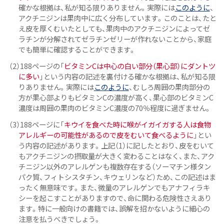
確かな根拠は、私が知る限りありません。実際には
このように
、
アクチニジンは果肉中に広く分布しています。このことは、たと
え皮を厚くむいたとしても、果肉中のアクチニジンによってゼ
ラチンが分解されてゼラチンゼリーが作れないことから、家庭
でも簡単に確認することができます。
（2）188ページの「
ビタミンCは中心の白い部分（果心部）にダントツ
に多い
」という内容の記述を裏付ける確かな根拠は、私が知る限
りありません。実際には
このように
、むしろ周囲の果肉部分の
方が果心部よりもビタミンCの濃度が高く、果心部のビタミンC
濃度は周囲の果肉のビタミンC濃度の70％程度に過ぎません。
（3）188ページに「
キウイを食べた時に喉がイガイガする人は食物
アレルギーの可能性があるので皮をむいて食べるように
」とい
う内容の記述があります。上記（1）に記したとおり、皮をむいて
もアクチニジンの摂取量が大きく変わることはなく、また、アク
チニジン以外のアレルゲンも複数存在する（ソーマチン様タン
パク質、フィトシスタチン、キウェリンなど）ため、この記述はま
ったく無意味です。また、微量のアレルゲンでもアナフィラキ
シーを起こすことがありますので、命に関わる危険性さえあり
ます。特に一般向けの書籍では、誤解を招かないように細心の
注意を払うべきでしょう。