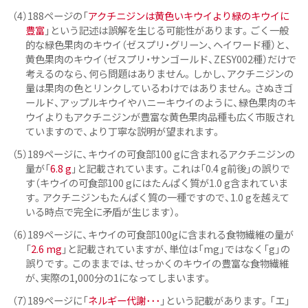
（4）188ページの「
アクチニジンは黄色いキウイより緑のキウイに
豊富
」という記述は誤解を生じる可能性があります。ごく一般
的な緑色果肉のキウイ（ゼスプリ・グリーン、ヘイワード種）と、
黄色果肉のキウイ（ゼスプリ・サンゴールド、ZESY002種）だけで
考えるのなら、何ら問題はありません。しかし、アクチニジンの
量は果肉の色とリンクしているわけではありません。さぬきゴ
ールド、アップルキウイやハニーキウイのように、緑色果肉のキ
ウイよりもアクチニジンが豊富な黄色果肉品種も広く市販され
ていますので、より丁寧な説明が望まれます。
（5）189ページに、キウイの可食部100 gに含まれるアクチニジンの
量が「
6.8 g
」と記載されています。これは「0.4 g前後」の誤りで
す（キウイの可食部100 gにはたんぱく質が1.0 g含まれていま
す。アクチニジンもたんぱく質の一種ですので、1.0 gを越えて
いる時点で完全に矛盾が生じます）。
（6）189ページに、キウイの可食部100gに含まれる食物繊維の量が
「
2.6 mg
」と記載されていますが、単位は「mg」ではなく「g」の
誤りです。このままでは、せっかくのキウイの豊富な食物繊維
が、実際の1,000分の1になってしまいます。
（7）189ページに「
ネルギー代謝･･･
」という記載があります。「エ」