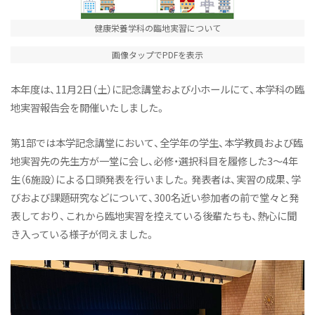
健康栄養学科の臨地実習について
画像タップでPDFを表示
本年度は、11月2日（土）に記念講堂および小ホールにて、本学科の臨
地実習報告会を開催いたしました。
第1部では本学記念講堂において、全学年の学生、本学教員および臨
地実習先の先生方が一堂に会し、必修・選択科目を履修した3〜4年
生（6施設）による口頭発表を行いました。発表者は、実習の成果、学
びおよび課題研究などについて、300名近い参加者の前で堂々と発
表しており、これから臨地実習を控えている後輩たちも、熱心に聞
き入っている様子が伺えました。