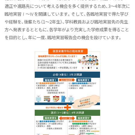
オープンキャンパス（学科説明）
適正や進路先について考える機会を多く提供するため、3〜4年次に
臨地実習Ⅰ〜Ⅳを開講しています。そして、各臨地実習で得た学び
活躍するOGたち
や経験を、後輩たち（1〜2年生）、学科教員および臨地実習先の先生
よくあるご質問
方へ発表するとともに、各学年がより充実した学修成果を得ること
教員紹介
を目的とし、年に一度、臨地実習報告会の機会を設けています。
施設紹介
アスリート栄養サポートプロジェクト
Active! Komajo Campus Life プロジェクト
ニュース&トピックス
健康栄養学科ニュース
健康と栄養にちょっといい話
オープンキャンパス（体験授業）
ニュース&トピックス：アーカイブ