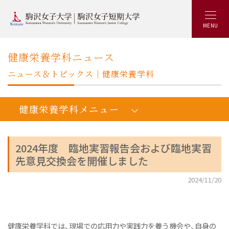
MENU
健康栄養学科ニュース
ニュース＆トピックス｜健康栄養学科
健康栄養学科メニュー
2024年度 臨地実習報告会および臨地実習
先意見交換会を開催しました
人間健康学健康栄養学科：トップ
2024/11/20
学びの概要
カリキュラム
キャリアアップ&就職実績
健康栄養学科では、現場での応用力や実践力を養う機会や、自身の