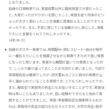
となりました。
自身の口頭発表では、実習成果以外に臨地実習で大変だったこ
と、大変だったがやりがいを感じたこと、実習を経て将来のビジ
ョンが大きく変わったことを後輩に直接伝えることができてよ
かったです。また、不安に感じている後輩が少し安心した、頑張
りたいと言葉をくれてうれしかったです。
（4年 M・O）
自身のポスター発表では、時間配分・読むスピード・自分が相手
に一番伝えたいことを強調させながら発表できたので良い発表
になったと思います。実習から期間が空いての発表となったの
で、しっかり振り返っておくことが大切だと思いました。今回で
実習報告会は最後でしたが、回を重ねるごとに自分の発表が上
手く進められていることを実感でき、とてもうれしかったです。
また、報告会で実習先の先生ともお会いすることができ、実習当
時は辛いこともありましたが、良い経験ができたなと改めて実
感することができました。 実習・実習報告会を無事終えられた
のは、実習先の先生の協力ももちろんですが、大学の先生・助手