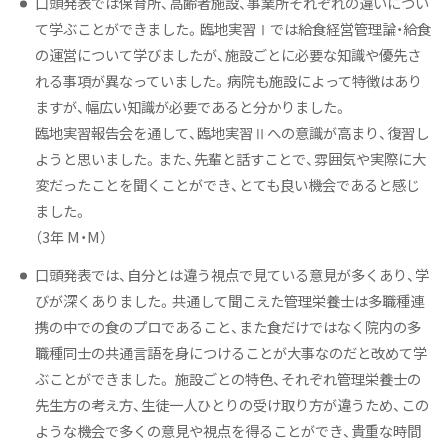
口頭発表では保育所、高齢者施設、事業所それぞれの違いについ
て学ぶことができました。臨地実習Ⅰでは給食経営管理論・給食
の運営について学びましたが、施設ごとに必要な知識や優先さ
れる事項が異なっていました。病院も施設によって特徴はあり
ますが、幅広い知識が必要であると分かりました。
臨地実習報告会を通して、臨地実習Ⅱへの意識が高まり、復習し
ようと思いました。また、先輩と話すことで、雰囲気や実際に大
変だったことを聞くことができ、とても良い機会であると感じ
ました。
（3年 M・M）
口頭発表では、自分とは違う視点で見ている意見が多くあり、学
びが深くありました。共通して聞こえた管理栄養士は多職種連
携の中での食のプロであること、また食だけではなく院内の多
職種同士の共通言語を身につけることが大事なのだと改めて学
ぶことができました。 施設ごとの特色、それぞれ管理栄養士の
先生方の考え方、生徒一人ひとりの受け取り方が違うため、この
ような機会で多くの意見や視点を得ることができ、貴重な時間