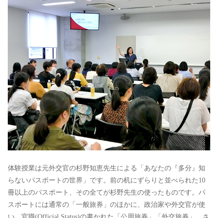
体験授業は元外交官の杉野知恵先生による「あなたの『多分』知
らないパスポートの世界」です。前の机にずらりと並べられた10
冊以上のパスポート、その全てが杉野先生の使ったものです。パ
スポートには通常の「一般旅券」のほかに、政治家や外交官が使
い、官職(Official Status)の書かれた「公用旅券」「外交旅券」、さ