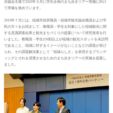
光協会主催で2020年３月に学生企画のまち歩きツアー実施に向け
て準備を進めています。
2019年７月には、稲城市役所職員・稲城市観光協会職員および市
民の方々をお招きして、教職員・学生を対象にした稲城観光に関
する意識調査結果と観光まちづくりの提案について研究発表を行
いました。教職員・学生の6割以上が稲城の観光スポットを未訪問
であること、稲城に対するイメージがないことなどの課題が挙げ
られ、その課題解決案として「稲城らしさ」を表現するブランデ
ィングとそれを浸透させるためのまち歩きツアーの実施を提案し
ました。