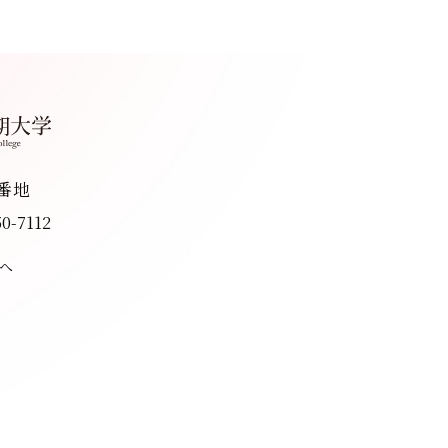
8番地
50-7112
へ