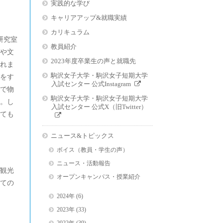
実践的な学び
キャリアアップ&就職実績
カリキュラム
研究室
教員紹介
や文
2023年度卒業生の声と就職先
れま
駒沢女子大学・駒沢女子短期大学
をす
入試センター 公式Instagram
で物
駒沢女子大学・駒沢女子短期大学
。し
入試センター 公式X（旧Twitter）
ても
ニュース&トピックス
ボイス（教員・学生の声）
ニュース・活動報告
外観光
オープンキャンパス・授業紹介
ての
2024年
(6)
2023年
(33)