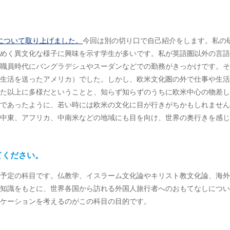
について取り上げました。
今回は別の切り口で自己紹介をします。私の
めく異文化な様子に興味を示す学生が多いです。私が英語圏以外の言語
職員時代にバングラデシュやスーダンなどでの勤務がきっかけです。そ
生活を送ったアメリカ）でした。しかし、欧米文化圏の外で仕事や生活
た以上に多様だということと、知らず知らずのうちに欧米中心の物差し
であったように、若い時には欧米の文化に目が行きがちかもしれません
中東、アフリカ、中南米などの地域にも目を向け、世界の奥行きを感じ
てください。
開講予定の科目です。仏教学、イスラーム文化論やキリスト教文化論、海
知識をもとに、世界各国から訪れる外国人旅行者へのおもてなしについ
ケーションを考えるのがこの科目の目的です。