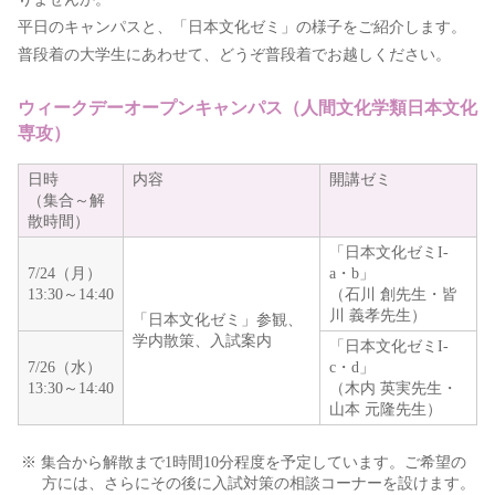
平日のキャンパスと、「日本文化ゼミ」の様子をご紹介します。
普段着の大学生にあわせて、どうぞ普段着でお越しください。
ウィークデーオープンキャンパス（人間文化学類日本文化
専攻）
日時
内容
開講ゼミ
（集合～解
散時間）
「日本文化ゼミI-
7/24（月）
a・b」
13:30～14:40
（石川 創先生・皆
川 義孝先生）
「日本文化ゼミ」参観、
学内散策、入試案内
「日本文化ゼミI-
7/26（水）
c・d」
13:30～14:40
（木内 英実先生・
山本 元隆先生）
※ 集合から解散まで1時間10分程度を予定しています。ご希望の
方には、さらにその後に入試対策の相談コーナーを設けます。