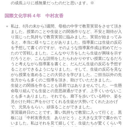
の成長ぶりに感無量だったのだと思います。※
国際文化学科４年 中村友香
私は、8月の末から3週間、母校の中学で教育実習をさせて頂き
ました。授業のことや生徒との関係作りなど、不安と期待が入
り混じった気持ちで教育実習に臨みました。実習が始まってみ
ると、本当に様々なことがありました。指導案には生徒の反応
を予想して書くのですが、そのような指導案作成は初めてだっ
たので苦戦しました。こんなやり方をしたら生徒が興味を示す
だろうとか、こんな説明をしたらわかりやすい授業になるだろ
うと考えながら指導案を書くと、だんだん生徒の反応を予想す
ることができるようになりました。そして、生徒の反応を見な
がら授業を進めることの大切さを学びました。ご担当以外の先
生方からも多くのご指導を頂き、助けていただきました。
生徒との関係を作ることも容易ではありませんでした。一生懸
命取り組んでも生徒との意思疎通ができず、上手くいかないこ
とも多々ありました。それでも、廊下を歩いている時や、姿を
見かけた時に声をかけてくれる生徒が大勢いてくれたおかげ
で、元気をもらい、頑張ることができました。
実習最終日のことです。重い気持ちで教室に入って行くと、黒
板には「中村友香先生 ありがとう」と大きな文字で書かれて
いました。私はそれを見て嬉しくて、生徒たちが驚くくらい号