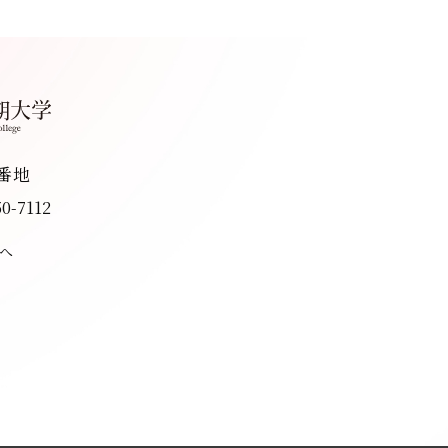
8番地
50-7112
へ