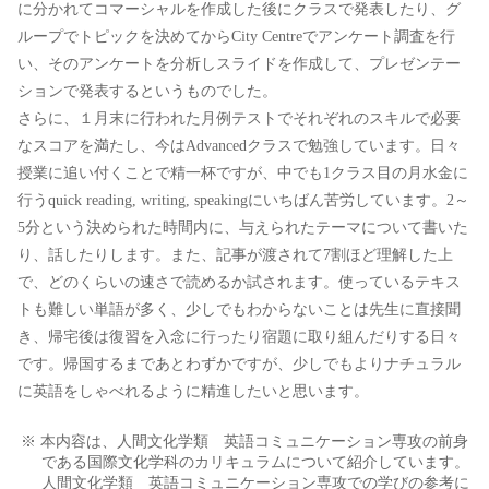
に分かれてコマーシャルを作成した後にクラスで発表したり、グ
ループでトピックを決めてからCity Centreでアンケート調査を行
い、そのアンケートを分析しスライドを作成して、プレゼンテー
ションで発表するというものでした。
さらに、１月末に行われた月例テストでそれぞれのスキルで必要
なスコアを満たし、今はAdvancedクラスで勉強しています。日々
授業に追い付くことで精一杯ですが、中でも1クラス目の月水金に
行うquick reading, writing, speakingにいちばん苦労しています。2～
5分という決められた時間内に、与えられたテーマについて書いた
り、話したりします。また、記事が渡されて7割ほど理解した上
で、どのくらいの速さで読めるか試されます。使っているテキス
トも難しい単語が多く、少しでもわからないことは先生に直接聞
き、帰宅後は復習を入念に行ったり宿題に取り組んだりする日々
です。帰国するまであとわずかですが、少しでもよりナチュラル
に英語をしゃべれるように精進したいと思います。
※ 本内容は、人間文化学類 英語コミュニケーション専攻の前身
である国際文化学科のカリキュラムについて紹介しています。
人間文化学類 英語コミュニケーション専攻での学びの参考に