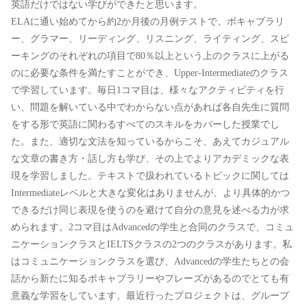
英語だけではない学びができたと思います。
ELAに通い始めてから約2か月後の月例テストで、ボキャブラリ
ー、グラマー、リーディング、リスニング、ライティング、スピ
ーキングのそれぞれの項目で80％以上という上のクラスに上がる
のに必要な条件を満たすことができ、Upper-Intermediateのクラス
で学習しています。毎日1コマ目は、様々なアクティビティを行
い、問題を解いている中でわからない点があれば各自先生に質問
をする形で英語に関わるすべてのスキルをカバーした授業でし
た。また、適切な文法を知っているからこそ、あえてカジュアル
な文章の書き方・話し方も学び、その上でよりアカデミックな表
現を学習しました。テキストで扱われているトピックに関しては
Intermediateレベルと大きな変化はありませんが、より具体的かつ
できるだけ同じ表現を使うのを避けて自分の意見を述べる力が求
められます。2コマ目はAdvancedの学生と合同のクラスで、コミュ
ニケーションクラスとIELTSクラスの2つのクラスがあります。私
はコミュニケーションクラスを選び、Advancedの学生たちとの会
話から新たに知るボキャブラリーやフレーズがあるのでとても有
意義な学習をしています。最近行ったプロジェクトは、グループ