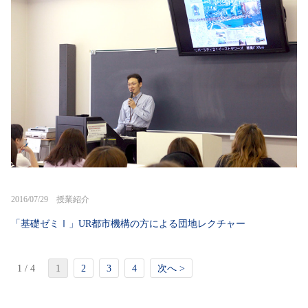
2016/07/29 授業紹介
「基礎ゼミⅠ」UR都市機構の方による団地レクチャー
1 / 4
1
2
3
4
次へ >