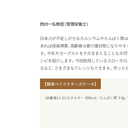
人間健康学健康栄養学科：トップ
学びの概要
西村一弘教授（管理栄養士）
カリキュラム
キャリアアップ&就職実績
日本人が不足しがちなカルシウムやたんぱく質は
あれば成長障害、高齢者は要介護状態になりやす
オープンキャンパス（学科説明）
す。牛乳やヨーグルトをそのままとることも大切
活躍するOGたち
シピを紹介します。今回使用しているスローカロ
るなど、さまざまなアレンジもできます。作った
よくあるご質問
教員紹介
【簡単ベイクドチーズケーキ】
施設紹介
（栄養価1人分）エネルギー 286kcal／たんぱく質：5.9g／
アスリート栄養サポートプロジェ
Active! Komajo Campus Li
ニュース&トピックス