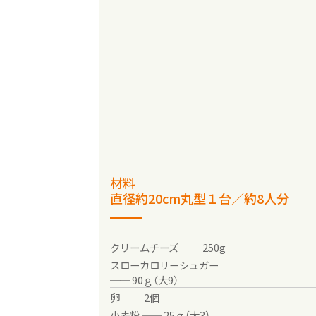
健康栄養学科ニュース
健康と栄養にちょっといい話
オープンキャンパス（体験授業）
ニュース&トピックス：アーカイ
材料
直径約20cm丸型１台／約8人分
クリームチーズ ── 250g
スローカロリーシュガー
── 90ｇ（大9）
卵 ── 2個
小麦粉 ── 25ｇ（大3）