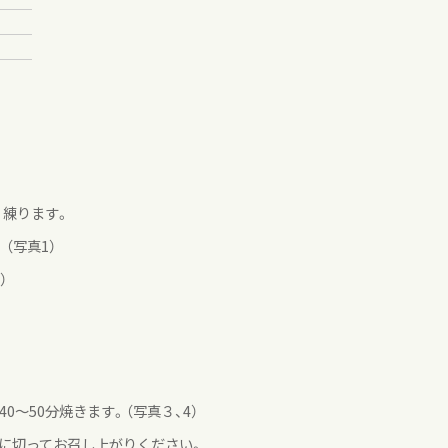
。
く練ります。
（写真1）
）
0～50分焼きます。（写真３、4）
分に切ってお召し上がりください。