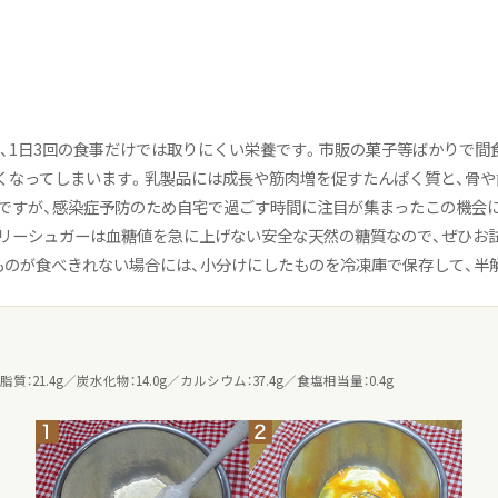
、1日3回の食事だけでは取りにくい栄養です。市販の菓子等ばかりで間
くなってしまいます。乳製品には成長や筋肉増を促すたんぱく質と、骨
ですが、感染症予防のため自宅で過ごす時間に注目が集まったこの機会
リーシュガーは血糖値を急に上げない安全な天然の糖質なので、ぜひお
ものが食べきれない場合には、小分けにしたものを冷凍庫で保存して、半
脂質：21.4g／炭水化物：14.0g／カルシウム：37.4g／食塩相当量：0.4g
クト
fe プロジェクト