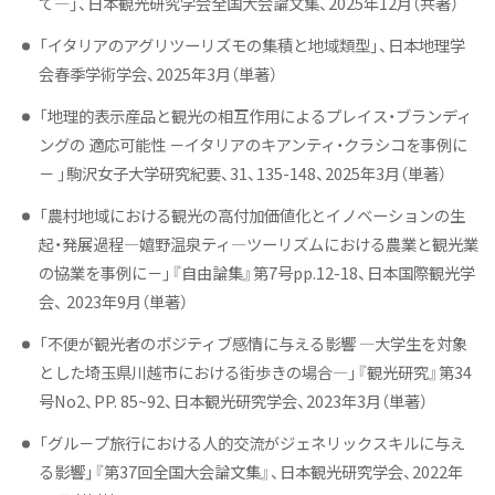
て―」、日本観光研究学会全国大会論文集、2025年12月（共著）
「イタリアのアグリツーリズモの集積と地域類型」、日本地理学
会春季学術学会、2025年3月（単著）
「地理的表示産品と観光の相互作用によるプレイス・ブランディ
ングの 適応可能性 －イタリアのキアンティ・クラシコを事例に
－ 」駒沢女子大学研究紀要、31、135-148、2025年3月（単著）
「農村地域における観光の高付加価値化とイノベーションの生
起・発展過程―嬉野温泉ティ―ツーリズムにおける農業と観光業
の協業を事例に－」『自由論集』第7号pp.12-18、日本国際観光学
会、 2023年9月（単著）
「不便が観光者のポジティブ感情に与える影響 ―大学生を対象
とした埼玉県川越市における街歩きの場合―」『観光研究』第34
号No2、PP. 85~92、日本観光研究学会、2023年3月（単著）
「グル－プ旅行における人的交流がジェネリックスキルに与え
る影響」『第37回全国大会論文集』、日本観光研究学会、2022年