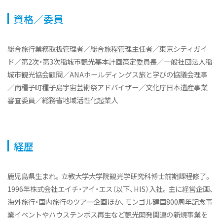
資格／委員
総合旅行業務取扱管理者／総合旅程管理主任者／東京シティガイ
ド／第2次・第3次稲城市観光基本計画策定委員長／一般社団法人稲
城市観光協会顧問／ANAホールディングス旅と学びの協議会理事
／南種子町種子島宇宙芸術祭アドバイザー／文化庁日本遺産事業
審査委員／総務省地域活性化起業人
経歴
鹿児島県生まれ。立教大学大学院観光学研究科博士前期課程修了。
1996年株式会社エイチ・アイ・エス（以下、HIS）入社。主に経営企画、
海外旅行・国内旅行のツアー企画ほか、モンゴル建国800周年記念事
業イベントやハウステンボス再生など観光開発関連の新規事業を