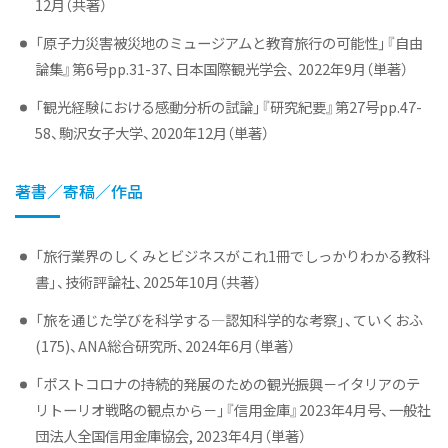
12月（共著）
「原子力災害被災地のミュージアムと教育旅行の可能性」『自由
論集』第6号pp.31-37、日本国際観光学会、 2022年9月（単著）
「観光経験における感動分析の試論」『研究紀要』第27号pp.47-
58、駒沢女子大学、2020年12月（単著）
著書／寄稿／作品
「旅行業界のしくみとビジネスがこれ1冊でしっかりわかる教科
書」、技術評論社、2025年10月（共著）
「旅を通じた学びを科学する―認知科学的な考察」、ていくおふ
(175)、ANA総合研究所、2024年6月（単著）
「ポストコロナの持続的発展のための観光振興－イタリアのテ
リトーリオ戦略の観点から－」『信用金庫』2023年4月号、一般社
団法人全国信用金庫協会, 2023年4月（単著）