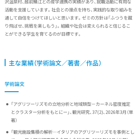
沢温泉村、越前鯖江との産学連携の実績があり、就職活動に有用な
活動を支援しています。社会との接点を持ち、実践的な取り組みを
通して自信をつけてほしいと思います。ゼミの方針は「ふつうを蹴
り飛ばせ、挑戦を楽しもう」。組織や社会は変えられると信じるこ
とができる学生を育てるのが目標です。
主な業績（学術論文／著書／作品）
学術論文
「アグリツーリズモの立地分析と地域類型－カーネル密度推定
とクラスター分析をもとにー」、観光研究、37(2)、2026年3月（単
著）
「観光施設集積の解析―イタリアのアグリツーリズモを事例とし