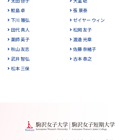
太田 啓子
大室 聡
鮫島 卓
張 景泰
下川 雅弘
ゼイヤー ウィン
田代 真人
松岡 友子
薬師 英子
渡邉 光章
秋山 友志
佐藤 奈緒子
武井 智弘
古本 泰之
松本 三保