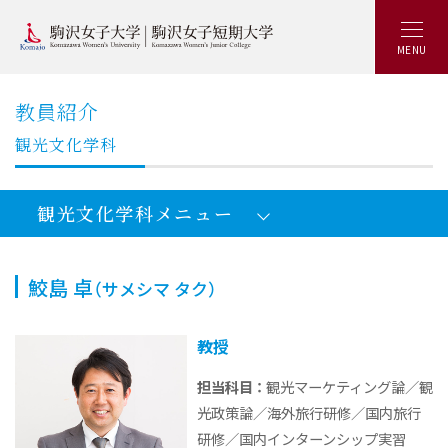
MENU
教員紹介
観光文化学科
観光文化学科メニュー
鮫島 卓
（サメシマ タク）
観光文化学部観光文化学科：トップ
教授
オープンキャンパス2026
担当科目 ：
観光マーケティング論／観
観光文化学部5つの特長
光政策論／海外旅行研修／国内旅行
就職と資格
研修／国内インターンシップ実習