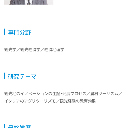
体系的な実務教育
産学連携・企業コラボ授業
カリキュラム
専門分野
教員紹介
学部長よりメッセージ
観光学／観光経済学／経済地理学
令和6年度（2024年度）以前入学者 観光文化学類トップ
へ
ニュース&トピックス
研究テーマ
ニュース・活動報告
オープンキャンパス・授業紹介
観光地のイノベーションの生起・発展プロセス／農村ツーリズム／
イタリアのアグリツーリズモ／観光経験の教育効果
最終学歴