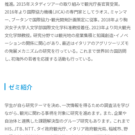
推進。2015年スタディツアーの取り組みで観光庁長官賞受賞。
2016年より国際協力機構（JICA）の専門家としてラオス、ミャンマ
ー、ブータンで国際協力・観光開発計画策定に従事。2018年より駒
沢女子大学人文学部国際文化学科准教授着任、2023年より同大観光
文化学類教授。研究分野では観光地の産業集積と知識創造・イノベ
ーションの関係に関心があり、最近はイタリアのアグリツーリズモ
の発展メカニズムの研究を行っている。これまで世界80カ国訪問
し、初海外の若者を応援する活動も行っている。
ゼミ紹介
学生が自ら研究テーマを決め、一次情報を得るための調査法を学び
ながら、観光に関わる事柄を対象に研究を進めます。また、企業や
自治体と連携した課題解決型のグループ研究もあります。これまで
HIS、JTB、NTT、タイ政府観光庁、イタリア政府観光局、稲城市、野