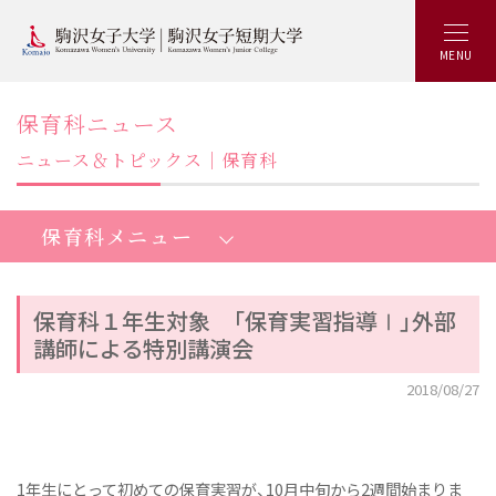
MENU
保育科ニュース
ニュース＆トピックス｜保育科
保育科メニュー
保育科１年生対象 「保育実習指導Ⅰ」外部
講師による特別講演会
短期大学保育科：トップ
2018/08/27
魅力いっぱいKOMAJOの特徴
最新の学び
少人数制ゼミ
1年生にとって初めての保育実習が、10月中旬から2週間始まりま