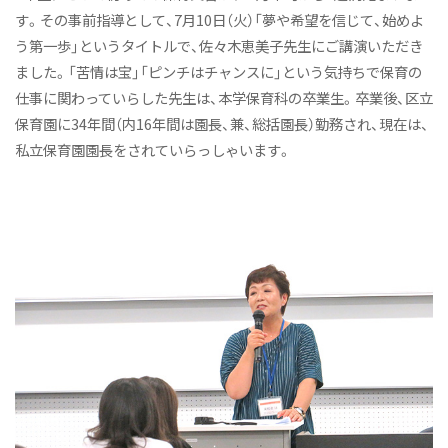
す。その事前指導として、7月10日（火）「夢や希望を信じて、始めよ
施設
う第一歩」というタイトルで、佐々木恵美子先生にご講演いただき
付属幼稚園
ました。「苦情は宝」「ピンチはチャンスに」という気持ちで保育の
仕事に関わっていらした先生は、本学保育科の卒業生。卒業後、区立
継続サポート
保育園に34年間（内16年間は園長、兼、総括園長）勤務され、現在は、
伝統と継承
私立保育園園長をされていらっしゃいます。
学びの概要
資格・免許&就職・進学実績
カリキュラム
教員紹介
実習
ニュース&トピックス
2027年度 新たな入試がはじまります！
保育科ニュース