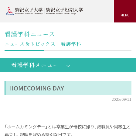
MENU
看護学科ニュース
ニュース＆トピックス｜看護学科
看護学科メニュー
HOMECOMING DAY
学生SNS
公式入試
チーム
センター
2025/09/11
看護学部看護学科：トップ
学びの概要
「ホームカミングデー」とは卒業生が母校に帰り、教職員や同級生と
キャリアアップ
再会し、親睦を深める特別な日です。