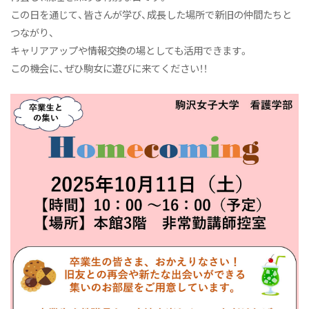
カリキュラム
この日を通じて、皆さんが学び、成長した場所で新旧の仲間たちと
教員紹介
つながり、
キャリアアップや情報交換の場としても活用できます。
実習館の施設紹介
この機会に、ぜひ駒女に遊びに来てください！！
看護学科 リーフレット
ニュース&トピックス
看護学科ニュース
ボイス
オープンキャンパス
ニュース&トピックス：アーカイブ