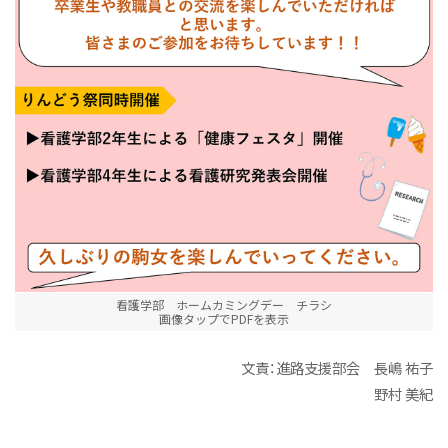
看護学部 ホームカミングデー チラシ
画像タップでPDFを表示
文責：進路支援部会 長嶋 祐子
野村 美紀