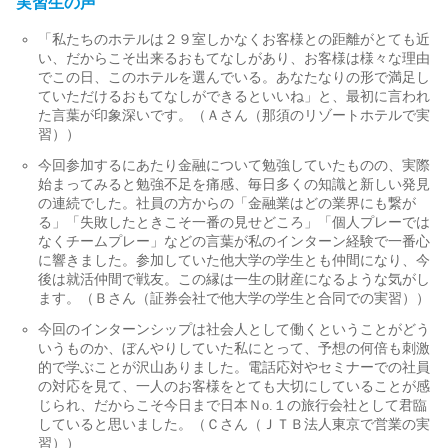
実習生の声
「私たちのホテルは２９室しかなくお客様との距離がとても近
い、だからこそ出来るおもてなしがあり、お客様は様々な理由
でこの日、このホテルを選んでいる。あなたなりの形で満足し
ていただけるおもてなしができるといいね」と、最初に言われ
た言葉が印象深いです。（Ａさん（那須のリゾートホテルで実
習））
今回参加するにあたり金融について勉強していたものの、実際
始まってみると勉強不足を痛感、毎日多くの知識と新しい発見
の連続でした。社員の方からの「金融業はどの業界にも繋が
る」「失敗したときこそ一番の見せどころ」「個人プレーでは
なくチームプレー」などの言葉が私のインターン経験で一番心
に響きました。参加していた他大学の学生とも仲間になり、今
後は就活仲間で戦友。この縁は一生の財産になるような気がし
ます。（Ｂさん（証券会社で他大学の学生と合同での実習））
今回のインターンシップは社会人として働くということがどう
いうものか、ぼんやりしていた私にとって、予想の何倍も刺激
的で学ぶことが沢山ありました。電話応対やセミナーでの社員
の対応を見て、一人のお客様をとても大切にしていることが感
じられ、だからこそ今日まで日本Ｎo.１の旅行会社として君臨
していると思いました。（Ｃさん（ＪＴＢ法人東京で営業の実
習））