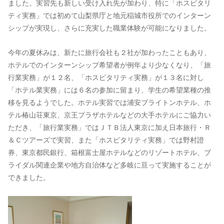
ました。実習先も新しい受け入れ先が加わり、特に「ホスピタリ
ティ実務」では初めて山梨県庁と地元稲城市役所でのインターン
シップが実現し、さらに充実した職業体験が可能になりました。
今年の夏休みは、新たに旅行会社も２社が加わったこともあり、
ホテルでのインターンシップ希望者が例年より少なくなり、「旅
行業実務」が１２名、「ホスピタリティ実務」が１３名に対し
「ホテル業実務」には６名の参加に留まり、学生の希望業種の推
移を見るようでした。ホテル実習では浦安ブライトンホテル、ホ
テル椿山荘東京、京王プラザホテルなどの大手ホテルにご協力い
ただき、「旅行業実務」ではＪＴＢ法人東京に加え日本旅行・Ｒ
＆Ｃツアーズで実習、また「ホスピタリティ実務」では野村證
券、東京都民銀行、箱根富士屋ホテルなどのリゾートホテル、ブ
ライダル関連企業や地方自治体など多岐に亘って実施することが
できました。