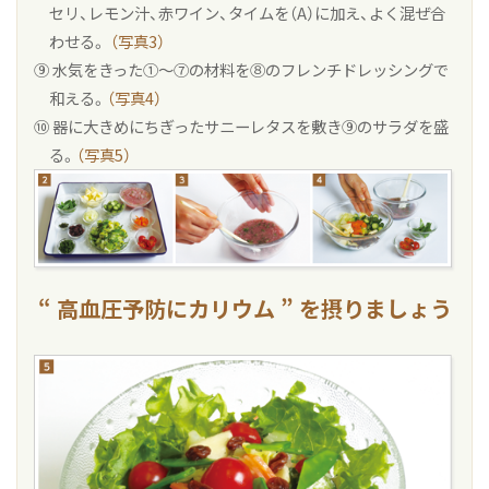
セリ、レモン汁、赤ワイン、タイムを（A）に加え、よく混ぜ合
わせる。
（写真3）
⑨ 水気をきった①〜⑦の材料を⑧のフレンチドレッシングで
和える。
（写真4）
⑩ 器に大きめにちぎったサニーレタスを敷き⑨のサラダを盛
る。
（写真5）
“ 高血圧予防にカリウム ” を摂りましょう