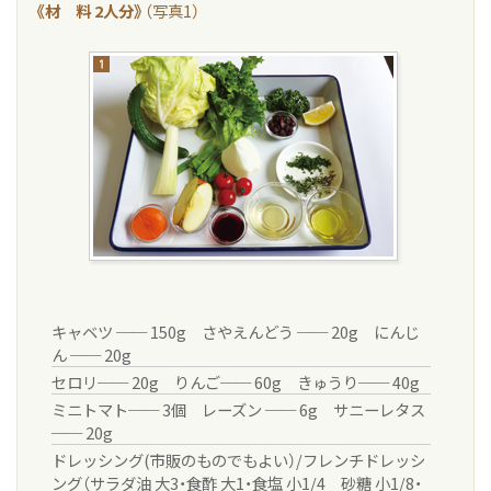
《材 料 2人分》
（写真1）
キャベツ ── 150g さやえんどう ── 20g にんじ
ん ── 20g
セロリ── 20g りんご── 60g きゅうり── 40g
ミニトマト── 3個 レーズン ── 6g サニーレタス
── 20g
ドレッシング(市販のものでもよい）/フレンチドレッシ
ング（サラダ油 大3・食酢 大1・食塩 小1/4 砂糖 小1/8・