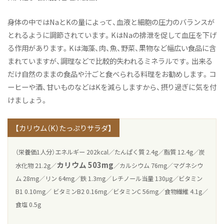
オープンキャンパス（学科説明）
身体の中ではNaとKの量によって、血液と細胞の圧力のバランスが
活躍するOGたち
とれるように調節されています。KはNaの排泄を促して血圧を下げ
よくあるご質問
る作用があります。Kは海藻、肉、魚、野菜、果物など幅広い食品に含
まれていますが、調理などで比較的失われるミネラルです。出来る
教員紹介
だけ自然のままの食品や汁ごと食べられる料理をお勧めします。コ
施設紹介
ーヒーや酒、甘いものなどはKを減らしますから、摂り過ぎに気を付
アスリート栄養サポートプロジェクト
けましょう。
Active! Komajo Campus Life プロジェクト
【カリウム（K）たっぷりサラダ】
ニュース&トピックス
（栄養価1人分）エネルギー 202kcal／たんぱく質 2.4g／脂質 12.4g／炭
健康栄養学科ニュース
カリウム 503mg
水化物 21.2g／
／カルシウム 76mg／マグネシウ
健康と栄養にちょっといい話
ム 28mg／リン 64mg／鉄 1.3mg／レチノール当量 130μg／ビタミン
オープンキャンパス（体験授業）
B1 0.10mg／ ビタミンB2 0.16mg／ビタミンC 56mg／食物繊維 4.1g／
食塩 0.5g
ニュース&トピックス：アーカイブ