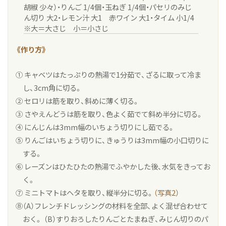
胡椒 少々）・りんご 1/4個・玉ねぎ 1/4個・パセリのみじ
ん切り 大2・レモン汁 大1 赤ワイン 大1・タイム 小1/4
※大＝大さじ 小＝小さじ
《作り方》
① キャベツはたっぷりの熱湯で1分茹で、ざるに取って冷ま
し、3cm角に切る。
② セロリは筋を取り、斜めに薄く切る。
③ さやえんどうは筋を取り、色よく茹でて斜め半分に切る。
④ にんじんは3mm幅のいちょう切りにし茹でる。
⑤ りんごはいちょう切りに、きゅうりは3mm幅の小口切りに
する。
⑥ レーズンはひたひたの熱湯でふやかした後、水気をきってお
く。
⑦ ミニトマトはヘタを取り、縦半分に切る。
（写真2）
⑧（A）フレンチドレッシングの材料を全部、よく混ぜ合わせて
おく。 （B）すりおろしたりんごとたまねぎ、みじん切りのパ