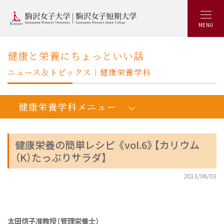
MENU
健康と栄養にちょっといい話
ニュース＆トピックス｜健康栄養学科
健康栄養学科メニュー
健康栄養の簡単レシピ 《vol.6》【カリウム
（K）たっぷりサラダ】
人間健康学健康栄養学科：トップ
2013/06/03
学びの概要
カリキュラム
キャリアアップ&就職実績
太田信子准教授（管理栄養士）