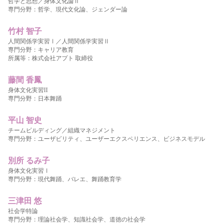
哲学と思想／身体文化論Ⅱ
専門分野：哲学、現代文化論、ジェンダー論
竹村 智子
人間関係学実習Ⅰ／人間関係学実習Ⅱ
専門分野：キャリア教育
所属等：株式会社アプト 取締役
藤間 香鳳
身体文化実習II
専門分野：日本舞踊
平山 智史
チームビルディング／組織マネジメント
専門分野：ユーザビリティ、ユーザーエクスペリエンス、ビジネスモデル
別所 るみ子
身体文化実習Ⅰ
専門分野：現代舞踊、バレエ、舞踊教育学
三津田 悠
社会学特論
専門分野：理論社会学、知識社会学、道徳の社会学