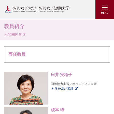
MENU
教員紹介
人間関係専攻
専任教員
臼井 実稲子
国際協力実習／ボランティア実習
学位及び業績
榎本 環