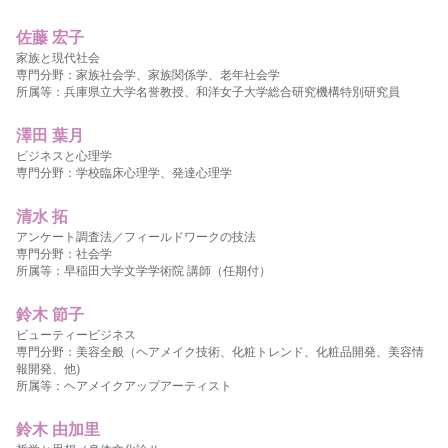
佐藤 宏子
家族と現代社会
専門分野：家族社会学、家族関係学、老年社会学
所属等：兵庫県立大学名誉教授、和洋女子大学総合研究機構特別研究員
澤田 葉月
ビジネスと心理学
専門分野：学校臨床心理学、発達心理学
清水 拓
アンケート調査法／フィールドワークの技法
専門分野：社会学
所属等：早稲田大学文学学術院 講師（任期付）
鈴木 節子
ビューティービジネス
専門分野：美容全般（ヘアメイク技術、化粧トレンド、化粧品開発、美容情
報開発、他)
所属等：ヘアメイクアップアーティスト
鈴木 由加里