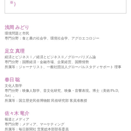
※
）
浅岡 みどり
環境問題と市民
専門分野：食と農の社会学、環境社会学、アグロエコロジー
足立 真理
経済とビジネスⅠ／経済とビジネスⅡ／グローバリズム論
専門分野：国際経済・金融市場、企業経営、国際情勢
所属等：ジャーナリスト、一般社団法人グローバルスタディサポート 理事
春日 聡
文化人類学
専門分野：映像人類学、音文化研究、映像・音響表現。博士（美術/Ph.D,
Art）。
所属等：国立歴史民俗博物館 民俗研究部 客員准教授
佐々木 竜介
報道とメディア
専門分野：メディア、マーケティング
所属等：毎日新聞社 営業総本部部長委員