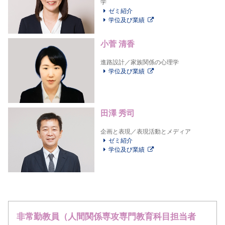
学
ゼミ紹介
学位及び業績
小菅 清香
進路設計／家族関係の心理学
学位及び業績
田澤 秀司
企画と表現／表現活動とメディア
ゼミ紹介
学位及び業績
非常勤教員（人間関係専攻専門教育科目担当者