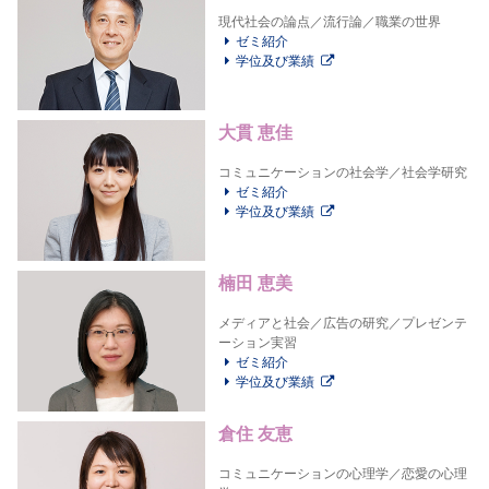
現代社会の論点／流行論／職業の世界
ゼミ紹介
学位及び業績
大貫 恵佳
コミュニケーションの社会学／社会学研究
ゼミ紹介
学位及び業績
楠田 恵美
メディアと社会／広告の研究／プレゼンテ
ーション実習
ゼミ紹介
学位及び業績
倉住 友恵
コミュニケーションの心理学／恋愛の心理