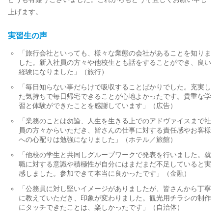
上げます。
実習生の声
「旅行会社といっても、様々な業態の会社があることを知りま
した。新入社員の方々や他校生とも話をすることができ、良い
経験になりました」（旅行）
「毎日知らない事だらけで吸収することばかりでした。充実し
た気持ちで毎日帰宅できることが心地よかったです。貴重な学
習と体験ができたことを感謝しています」（広告）
「業務のことは勿論、人生を生きる上でのアドヴァイスまで社
員の方々からいただき、皆さんの仕事に対する責任感やお客様
への心配りは勉強になりました」（ホテル／旅館）
「他校の学生と共同しグループワークで発表を行いました。就
職に対する意識や積極性が自分にはまだまだ不足していると実
感しました。参加できて本当に良かったです」（金融）
「公務員に対し堅いイメージがありましたが、皆さんから丁寧
に教えていただき、印象が変わりました。観光用チラシの制作
にタッチできたことは、楽しかったです」（自治体）