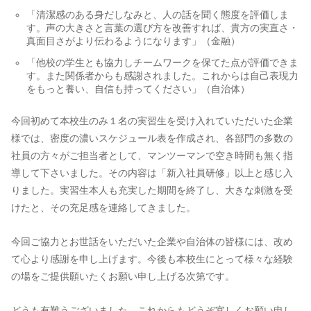
「清潔感のある身だしなみと、人の話を聞く態度を評価しま
す。声の大きさと言葉の選び方を改善すれば、貴方の実直さ・
真面目さがより伝わるようになります」（金融）
「他校の学生とも協力しチームワークを保てた点が評価できま
す。また関係者からも感謝されました。これからは自己表現力
をもっと養い、自信も持ってください」（自治体）
今回初めて本校生のみ１名の実習生を受け入れていただいた企業
様では、密度の濃いスケジュール表を作成され、各部門の多数の
社員の方々がご担当者として、マンツーマンで空き時間も無く指
導して下さいました。その内容は「新入社員研修」以上と感じ入
りました。実習生本人も充実した期間を終了し、大きな刺激を受
けたと、その充足感を連絡してきました。
今回ご協力とお世話をいただいた企業や自治体の皆様には、改め
て心より感謝を申し上げます。今後も本校生にとって様々な経験
の場をご提供願いたくお願い申し上げる次第です。
どうも有難うございました。これからもどうぞ宜しくお願い申し