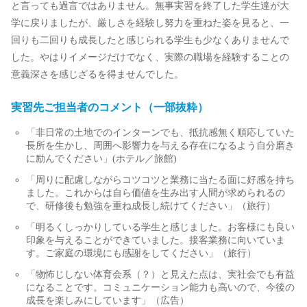
と言っても過言ではありません。無事実習を終了した学生達が大
学に戻りましたが、厳しさを経験し努力を重ねた姿を見ると、一
回りも二回りも成長したと感じられる学生も少なくありませんで
した。やはりイメージだけでなく、実際の職場を経験することの
意義深さを感じざるを得ませんでした。
実習先ご担当者のコメント（一部抜粋）
「非日常の土地でのインターンでも、抵抗感無く順応していた
長所を生かし、周囲へ影響力を与える存在になるよう自分磨き
に励んでください」(ホテル／旅館)
「周りに配慮しながらコツコツと業務に当たる面に好感を持ち
ました。これからは自ら価値を生み出す人間が求められるの
で、研修後も勉強を重ね成長し続けてください」（旅行）
「明るくしっかりしている学生と感じました。お客様にも良い
印象を与えることができていました。接客業務に向いていま
す。ご家庭の環境にも感謝をしてください」（旅行）
「物怖じしない体育会系（？）と見えた点は、実社会でも有益
になることです。コミュニケーション能力も高いので、今後の
成長を楽しみにしています」（広告）