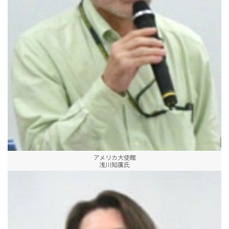
アメリカ大使館
浅川知廣氏