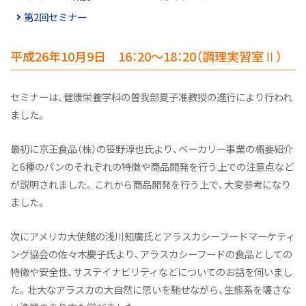
オープンキャンパス（学科説明）
第2回セミナー
活躍するOGたち
平成26年10月9日 16：20～18：20（調理実習室Ⅱ）
よくあるご質問
教員紹介
セミナーは、健康栄養学科の曽我部夏子准教授の進行により行われ
施設紹介
ました。
アスリート栄養サポートプロジェクト
最初に京王食品（株）の笹野淳也氏より、ベーカリー事業の概要紹介
Active! Komajo Campus Life プロジェクト
と6種のパンのそれぞれの特徴や商品開発を行う上での注意点など
ニュース&トピックス
が説明されました。これから商品開発を行う上で、大変参考になり
ました。
健康栄養学科ニュース
次にアメリカ大使館の浅川知廣氏とアラスカシーフードマーケティ
健康と栄養にちょっといい話
ング協会の佐々木慶子氏より、アラスカシーフードの食品としての
オープンキャンパス（体験授業）
特徴や安全性、サステイナビリティなどについてのお話を伺いまし
ニュース&トピックス：アーカイブ
た。壮大なアラスカの大自然に思いを馳せながら、生態系を壊さな