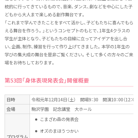
統的に行ってきているもので、音楽、ダンス、劇などを中心にした子
施設
どもから大人まで楽しめる創作舞台です。
付属幼稚園
「これまで学んできたことをすべて活かし、子どもたちに喜んでもら
える舞台を作ろう。」というコンセプトのもとで、1年生4クラスの
継続サポート
学生が主体となり、子どもたちの目線に立ってアイデアを出し合
伝統と継承
い、企画、制作、練習を行って作り上げてきました。本学の1年生の
学びの概要
学びの集大成の舞台を是非ご覧ください。そして多くの方々のご来
場をお待ちしております。
資格・免許&就職・進学実績
カリキュラム
第53回「身体表現発表会」開催概要
教員紹介
実習
日時
令和元年12月14日（土） 開場9：30 開演10：00（12：0
会場
駒沢学園 記念講堂 大ホール
ニュース&トピックス
こまざわ森の発表会
2027年度 新たな入試がはじまります！
オズのまほうつかい
保育科ニュース
プログラム